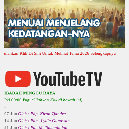
ahkan Klik Di Sini Untuk Melihat Tema 2026 Selengkapnya
IBADAH MINGGU RAYA
Pkl 09:00 Pagi
(Silahkan Klik di bawah ini)
-
07 Jun
Oleh : Pdp. Kiran Tjandra
14 Jun
Oleh : Pdm. Lydia Gunawan
21 Jun
Oleh : Pdt. M. Tampubolon