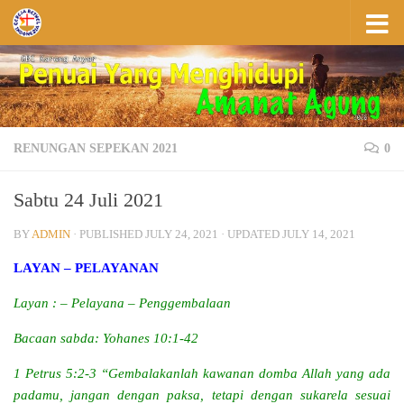
Skip to content
RENUNGAN SEPEKAN 2021
0
Sabtu 24 Juli 2021
BY
ADMIN
· PUBLISHED
JULY 24, 2021
· UPDATED
JULY 14, 2021
LAYAN – PELAYANAN
Layan : – Pelayana – Penggembalaan
Bacaan sabda: Yohanes 10:1-42
1 Petrus 5:2-3 “Gembalakanlah kawanan domba Allah yang ada
padamu, jangan dengan paksa, tetapi dengan sukarela sesuai