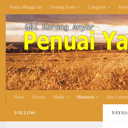
Pesan Minggu Ini
Tentang Kami
Categorial
Renu
Skip to content
News
Events
Media
Ministries
Info Lainn
FOLLOW:
YAYAS