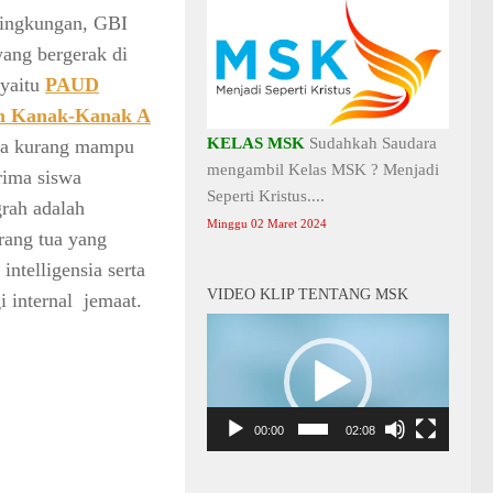
lingkungan, GBI
yang bergerak di
 yaitu
PAUD
an Kanak-Kanak A
KELAS MSK
Sudahkah Saudara
rga kurang mampu
mengambil Kelas MSK ? Menjadi
rima siswa
Seperti Kristus....
rah adalah
Minggu 02 Maret 2024
rang tua yang
ntelligensia serta
VIDEO KLIP TENTANG MSK
i internal jemaat.
Video
Player
00:00
02:08