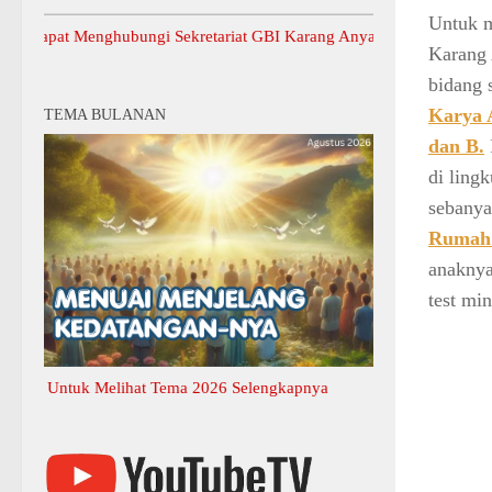
Untuk m
t Menghubungi Sekretariat GBI Karang Anyar.
Karang
bidang 
Karya 
TEMA BULANAN
dan B.
di ling
sebanya
Rumah 
anaknya
test mi
Untuk Melihat Tema 2026 Selengkapnya