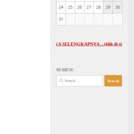
24
25
26
27
28
29
30
31
WAL UMUM GBI-KA SELENGKAPNYA…(klik di sini)
SEARCH :
Search
for: