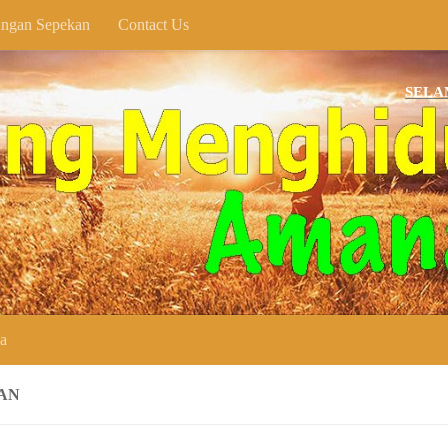
ngan Sepekan
Contact Us
SELAMAT DA
ya
AN