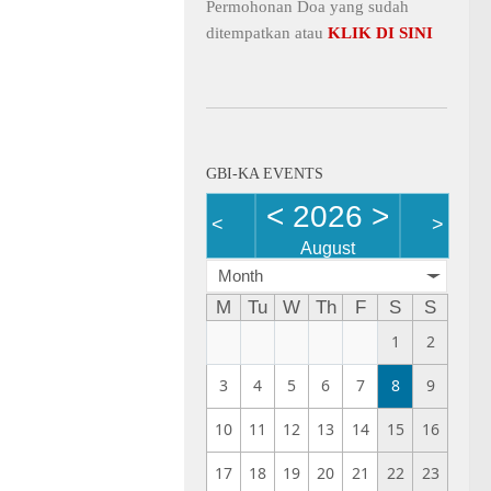
Permohonan Doa yang sudah
ditempatkan atau
KLIK DI SINI
GBI-KA EVENTS
<
2026
>
<
>
August
Month
M
Tu
W
Th
F
S
S
1
2
3
4
5
6
7
8
9
10
11
12
13
14
15
16
17
18
19
20
21
22
23