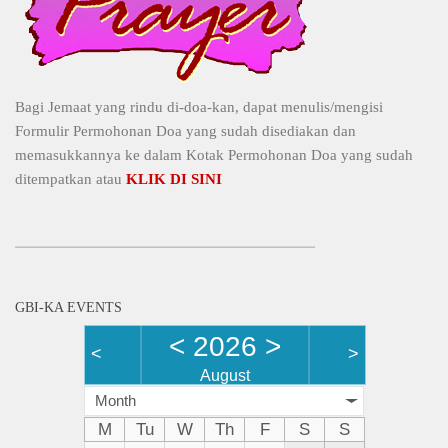
Bagi Jemaat yang rindu di-doa-kan, dapat menulis/mengisi
Formulir Permohonan Doa yang sudah disediakan dan
memasukkannya ke dalam Kotak Permohonan Doa yang sudah
ditempatkan atau
KLIK DI SINI
GBI-KA EVENTS
<
2026
>
<
>
August
Month
M
Tu
W
Th
F
S
S