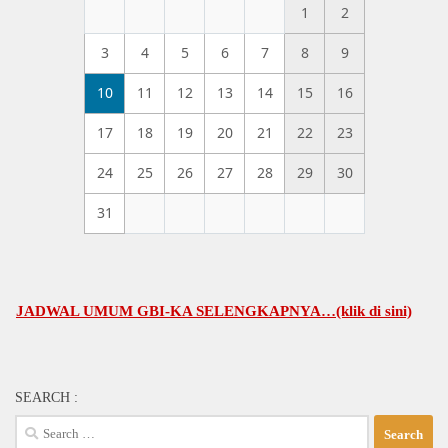
1
2
3
4
5
6
7
8
9
10
11
12
13
14
15
16
17
18
19
20
21
22
23
24
25
26
27
28
29
30
31
DWAL UMUM GBI-KA SELENGKAPNYA…(klik di sini)
SEARCH :
Search