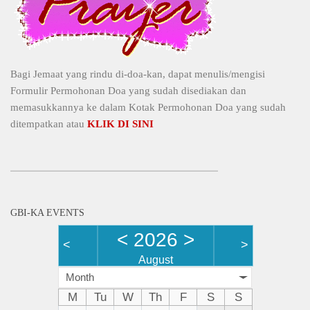
Bagi Jemaat yang rindu di-doa-kan, dapat menulis/mengisi
Formulir Permohonan Doa yang sudah disediakan dan
memasukkannya ke dalam Kotak Permohonan Doa yang sudah
ditempatkan atau
KLIK DI SINI
GBI-KA EVENTS
<
2026
>
<
>
August
Month
M
Tu
W
Th
F
S
S