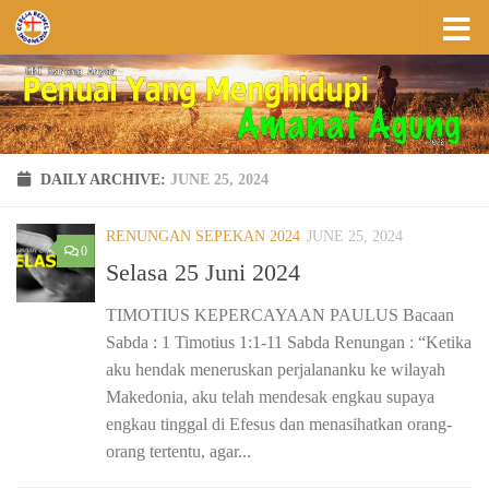
Skip to content
DAILY ARCHIVE:
JUNE 25, 2024
RENUNGAN SEPEKAN 2024
JUNE 25, 2024
0
Selasa 25 Juni 2024
TIMOTIUS KEPERCAYAAN PAULUS Bacaan
Sabda : 1 Timotius 1:1-11 Sabda Renungan : “Ketika
aku hendak meneruskan perjalananku ke wilayah
Makedonia, aku telah mendesak engkau supaya
engkau tinggal di Efesus dan menasihatkan orang-
orang tertentu, agar...