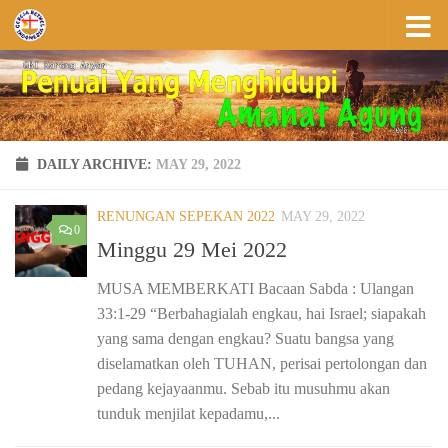
Skip to content
DAILY ARCHIVE:
MAY 29, 2022
RENUNGAN SEPEKAN 2022
MAY 29, 2022
0
Minggu 29 Mei 2022
MUSA MEMBERKATI Bacaan Sabda : Ulangan
33:1-29 “Berbahagialah engkau, hai Israel; siapakah
yang sama dengan engkau? Suatu bangsa yang
diselamatkan oleh TUHAN, perisai pertolongan dan
pedang kejayaanmu. Sebab itu musuhmu akan
tunduk menjilat kepadamu,...