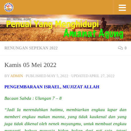
Skip to content
RENUNGAN SEPEKAN 2022
0
Kamis 05 Mei 2022
BY
ADMIN
· PUBLISHED
MAY 5, 2022
· UPDATED
APRIL 27, 2022
PENGEMBARAAN ISRAEL, MUJIZAT ALLAH
Bacaan Sabda : Ulangan 7 – 8
“Jadi Ia merendahkan hatimu, membiarkan engkau lapar dan
memberi engkau makan manna, yang tidak kaukenal dan yang
juga tidak dikenal oleh nenek moyangmu, untuk membuat engkau
mengerti, bahwa manusia hidup bukan dari roti saja, tetapi