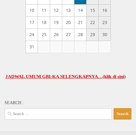
10
11
12
13
14
15
16
17
18
19
20
21
22
23
24
25
26
27
28
29
30
31
DWAL UMUM GBI-KA SELENGKAPNYA…(klik di sini)
SEARCH :
Search
for: