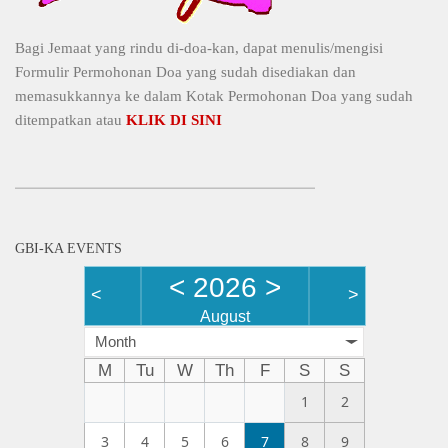
Bagi Jemaat yang rindu di-doa-kan, dapat menulis/mengisi
Formulir Permohonan Doa yang sudah disediakan dan
memasukkannya ke dalam Kotak Permohonan Doa yang sudah
ditempatkan atau
KLIK DI SINI
GBI-KA EVENTS
<
2026
>
<
>
August
Month
M
Tu
W
Th
F
S
S
1
2
3
4
5
6
7
8
9