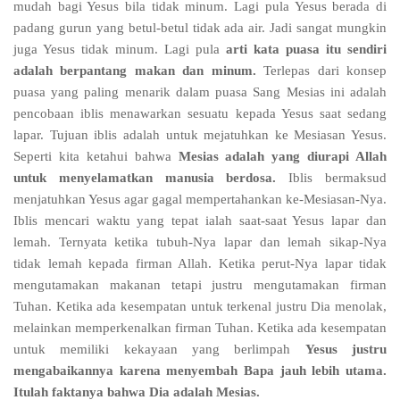
mudah bagi Yesus bila tidak minum. Lagi pula Yesus berada di
padang gurun yang betul-betul tidak ada air. Jadi sangat mungkin
juga Yesus tidak minum. Lagi pula
arti kata puasa itu sendiri
adalah berpantang makan dan minum.
Terlepas dari konsep
puasa yang paling menarik dalam puasa Sang Mesias ini adalah
pencobaan iblis menawarkan sesuatu kepada Yesus saat sedang
lapar. Tujuan iblis adalah untuk mejatuhkan ke Mesiasan Yesus.
Seperti kita ketahui bahwa
Mesias adalah yang diurapi Allah
untuk menyelamatkan manusia berdosa.
Iblis bermaksud
menjatuhkan Yesus agar gagal mempertahankan ke-Mesiasan-Nya.
Iblis mencari waktu yang tepat ialah saat-saat Yesus lapar dan
lemah. Ternyata ketika tubuh-Nya lapar dan lemah sikap-Nya
tidak lemah kepada firman Allah. Ketika perut-Nya lapar tidak
mengutamakan makanan tetapi justru mengutamakan firman
Tuhan. Ketika ada kesempatan untuk terkenal justru Dia menolak,
melainkan memperkenalkan firman Tuhan. Ketika ada kesempatan
untuk memiliki kekayaan yang berlimpah
Yesus justru
mengabaikannya karena menyembah Bapa jauh lebih utama.
Itulah faktanya bahwa Dia adalah Mesias.