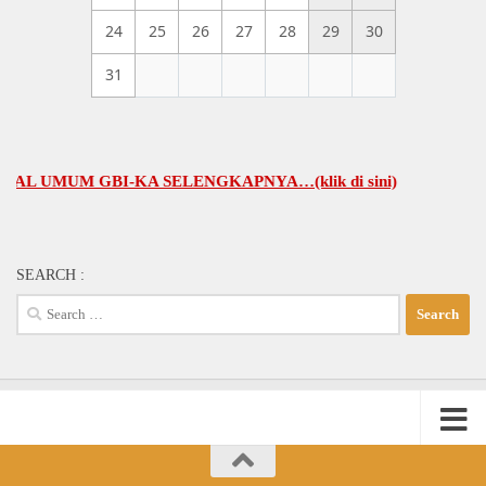
24
25
26
27
28
29
30
31
MUM GBI-KA SELENGKAPNYA…(klik di sini)
SEARCH :
Search
for: