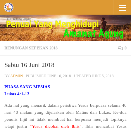
Skip to content
RENUNGAN SEPEKAN 2018
0
Sabtu 16 Juni 2018
BY
ADMIN
· PUBLISHED
JUNE 16, 2018
· UPDATED
JUNE 5, 2018
PUASA SANG MESIAS
Lukas 4:1-13
Ada hal yang menarik dalam peristiwa Yesus berpuasa selama 40
hari 40 malam yang dijelaskan oleh Matius dan Lukas. Ke-dua
penulis Injil ini tidak membuat hal berpuasa menjadi topiknya
tetapi justru
“Yesus dicobai oleh Iblis”
. Iblis mencobai Yesus