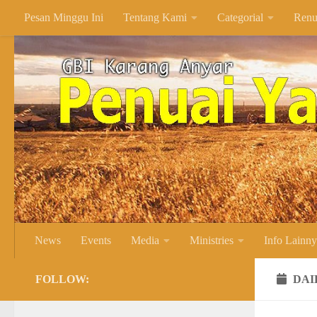
Pesan Minggu Ini
Tentang Kami
Categorial
Renu
Skip to content
News
Events
Media
Ministries
Info Lainn
FOLLOW:
DAI