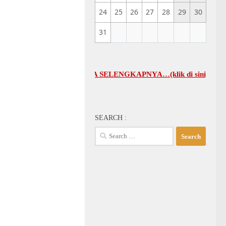
24
25
26
27
28
29
30
31
AL UMUM GBI-KA SELENGKAPNYA…(klik di sini)
SEARCH :
Search
for: