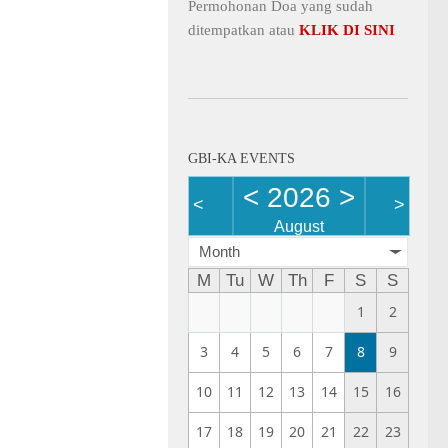
Permohonan Doa yang sudah
ditempatkan atau
KLIK DI SINI
GBI-KA EVENTS
<
2026
>
<
>
August
Month
M
Tu
W
Th
F
S
S
1
2
3
4
5
6
7
8
9
10
11
12
13
14
15
16
17
18
19
20
21
22
23