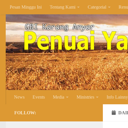
Pesan Minggu Ini
Tentang Kami
Categorial
Renu
Skip to content
News
Events
Media
Ministries
Info Lainn
FOLLOW:
DAI