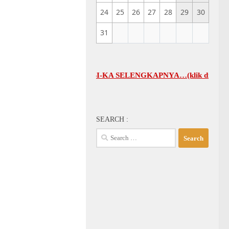
24
25
26
27
28
29
30
31
ADWAL UMUM GBI-KA SELENGKAPNYA…(klik di sini)
SEARCH :
Search
for: