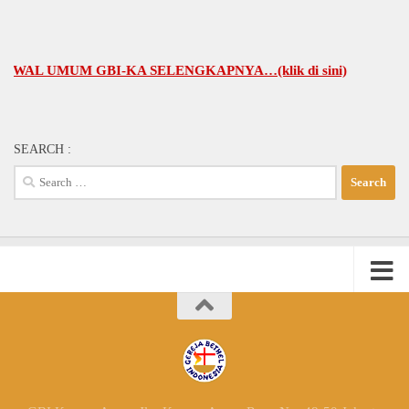
 UMUM GBI-KA SELENGKAPNYA…(klik di sini)
SEARCH :
Search
for: