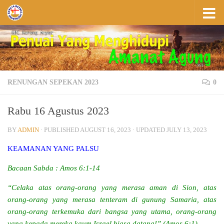
Skip to content
RENUNGAN SEPEKAN 2023
0
Rabu 16 Agustus 2023
BY
ADMIN
· PUBLISHED
AUGUST 16, 2023
· UPDATED
JULY 13, 2023
KEAMANAN YANG PALSU
Bacaan Sabda : Amos 6:1-14
“Celaka atas orang-orang yang merasa aman di Sion, atas
orang-orang yang merasa tenteram di gunung Samaria, atas
orang-orang terkemuka dari bangsa yang utama, orang-orang
yang kepada mereka kaum Israel biasa datang!” (Amos 6:1)