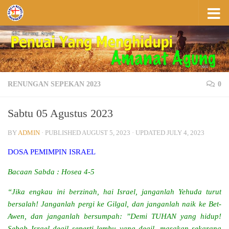
Skip to content
RENUNGAN SEPEKAN 2023
0
Sabtu 05 Agustus 2023
BY
ADMIN
· PUBLISHED
AUGUST 5, 2023
· UPDATED
JULY 4, 2023
DOSA PEMIMPIN ISRAEL
Bacaan Sabda : Hosea 4-5
“Jika engkau ini berzinah, hai Israel, janganlah Yehuda turut
bersalah! Janganlah pergi ke Gilgal, dan janganlah naik ke Bet-
Awen, dan janganlah bersumpah: ”Demi TUHAN yang hidup!
Sebab Israel degil seperti lembu yang degil, masakan sekarang