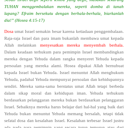
TUHAN menggembalakan mereka, seperti domba di tanah
lapang? Efraim bersekutu dengan berhala-berhala, biarkanlah
dia!” (Hosea 4:15-17)
Dosa
umat Israel semakin besar karena ketiadaan penggembalaan.
Raja-raja Israel dan para imam bukanlah membawa umat kepada
Allah melainkan
menyesatkan mereka menyembah berhala.
Dalam keadaan terhukum para pemimpin Israel membandingkan
mereka dengan Yehuda dalam rangka menyeret Yehuda kepada
persoalan yang mereka alami. Hosea dipakai Allah bernubuat
kepada Israel bukan Yehuda. Israel menuntut Allah menghukum
Yehuda, padahal Yehuda mempunyai persoalan dan kehidupannya
sendiri. Mereka sama-sama berstatus umat Allah tetapi berbeda
dalam sikap moral dan kehidupan iman. Yehuda terhukum
berdasarkan pelanggaran mereka bukan berdasarkan pelanggaran
Israel. Sebaiknya mereka
harus belajar dari hal-hal yang baik
dari
Yehuda bukan menuntut Yehuda memang bersalah, tetapi tidak
sefatal dosa dan kesalahan Israel. Kesalahan terbesar Israel justru
ada pada para pemimpin yang secara turun temurun atau dari