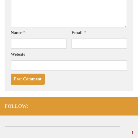
Name
*
Email
*
Website
FOLLOW:
Informas