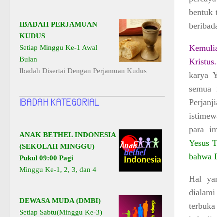
bentuk 
IBADAH PERJAMUAN
beriba
KUDUS
Kemulia
Setiap Minggu Ke-1 Awal
Bulan
Kristus.
Ibadah Disertai Dengan Perjamuan Kudus
karya Y
semua 
Perjan
istimew
para im
ANAK BETHEL INDONESIA
Yesus T
(SEKOLAH MINGGU)
bahwa D
Pukul 09:00 Pagi
Minggu Ke-1, 2, 3, dan 4
Hal ya
dialami
DEWASA MUDA (DMBI)
terbuk
Setiap Sabtu(Minggu Ke-3)