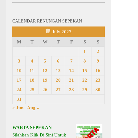
CALENDAR RENUNGAN SEPEKAN
July 2023
M
T
W
T
F
S
S
1
2
3
4
5
6
7
8
9
10
11
12
13
14
15
16
17
18
19
20
21
22
23
24
25
26
27
28
29
30
31
« Jun
Aug »
WARTA SEPEKAN
Silahkan Klik Di Sini Untuk