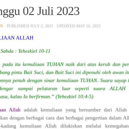
ggu 02 Juli 2023
IN
· PUBLISHED
JULY 2, 2023
· UPDATED
MAY 10, 2023
IAAN ALLAH
Sabda : Yehezkiel 10-11
 pada itu kemuliaan TUHAN naik dari atas kerub dan per
bang pintu Bait Suci, dan Bait Suci ini dipenuhi oleh awan i
annya penuh dengan sinar kemuliaan TUHAN. Suara sayap 
rdengar sampai pelataran luar seperti suara ALLAH
sa, kalau Ia berfirman.” (Yehezkiel 10:4-5)
aan Allah
adalah kemuliaan yang bersumber dari Allah
kan dengan berbagai cara
dan berbagai pengertian dalam Alk
-kadang kemuliaan Allah dilukiskan melalui
kemegaha