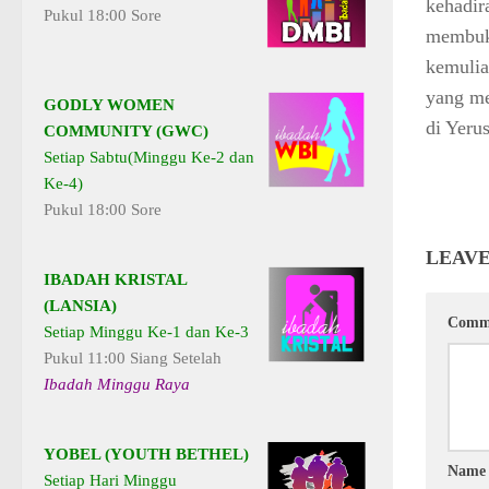
kehadi
Pukul 18:00 Sore
membuk
kemulia
yang me
GODLY WOMEN
di Yeru
COMMUNITY (GWC)
Setiap Sabtu(Minggu Ke-2 dan
Ke-4)
Pukul 18:00 Sore
LEAVE
IBADAH KRISTAL
(LANSIA)
Comm
Setiap Minggu Ke-1 dan Ke-3
Pukul 11:00 Siang Setelah
Ibadah Minggu Raya
YOBEL (YOUTH BETHEL)
Nam
Setiap Hari Minggu