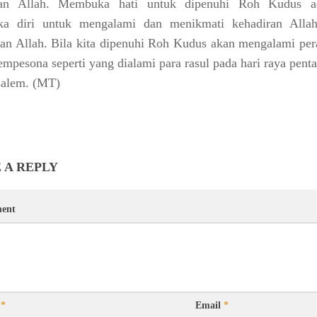
ran Allah.
Membuka hati untuk dipenuhi Roh Kudus a
a diri untuk mengalami dan menikmati kehadiran Alla
an Allah. Bila kita dipenuhi Roh Kudus akan mengalami per
mpesona seperti yang dialami para rasul pada hari raya pent
salem.
(MT)
 A REPLY
ent
e
*
Email
*