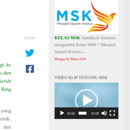
KELAS MSK
Sudahkah Saudara
SHARE
mengambil Kelas MSK ? Menjadi
Seperti Kristus....
Minggu 02 Maret 2024
gi ke
tu dan
VIDEO KLIP TENTANG MSK
kerub
Video
 Yang
Player
 yang
00:00
02:08
itab.
n dan