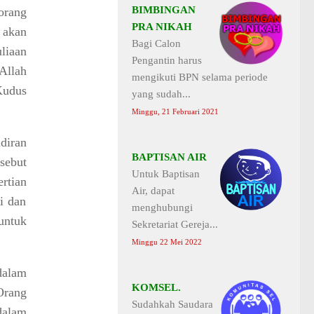
BIMBINGAN
orang
PRA NIKAH
 akan
Bagi Calon
liaan
Pengantin harus
Allah
mengikuti BPN selama periode
Kudus
yang sudah...
Minggu, 21 Februari 2021
diran
BAPTISAN AIR
sebut
Untuk Baptisan
rtian
Air, dapat
i dan
menghubungi
untuk
Sekretariat Gereja...
Minggu 22 Mei 2022
dalam
KOMSEL.
Orang
Sudahkah Saudara
dalam