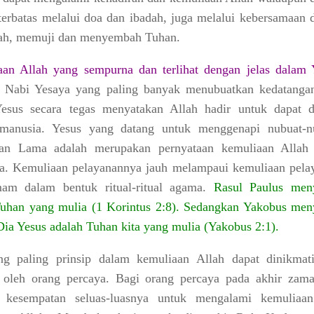
terbatas melalui doa dan ibadah, juga melalui kebersamaan 
dah, memuji dan menyembah Tuhan.
an Allah yang sempurna dan terlihat dengan jelas dalam 
Nabi Yesaya yang paling banyak menubuatkan kedatanga
esus secara tegas menyatakan Allah hadir untuk dapat di
manusia. Yesus yang datang untuk menggenapi nubuat-n
jian Lama adalah merupakan pernyataan kemuliaan Allah
a. Kemuliaan pelayanannya jauh melampaui kemuliaan pela
am dalam bentuk ritual-ritual agama.
Rasul Paulus men
uhan yang mulia (1 Korintus 2:8). Sedangkan Yakobus men
ia Yesus adalah Tuhan kita yang mulia (Yakobus 2:1).
ng paling prinsip dalam kemuliaan Allah dapat dinikmat
 oleh orang percaya. Bagi orang percaya pada akhir zama
a kesempatan seluas-luasnya untuk
mengalami kemuliaa