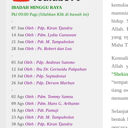
kemuli
IBADAH MINGGU RAYA
manusi
Pkl 09:00 Pagi
(Silahkan Klik di bawah ini)
hidup. 
-
07 Jun
Oleh : Pdp. Kiran Tjandra
Allah. 
14 Jun
Oleh : Pdm. Lydia Gunawan
yang n
21 Jun
Oleh : Pdt. M. Tampubolon
Maha Ti
28 Jun
Oleh : Ps. Robert dan Lea
-
Kemud
05 Jul
Oleh : Pdp. Andreas Sutomo
Allah 
12 Jul
Oleh : Ibu Dr. Gernaida Pakpahan
“Sheki
19 Jul
Oleh : Pdp. Septadonai
“tempat
26 Jul
Oleh : Pdp. Derson Marbun
tiang a
-
02 Ags
Oleh : Pdm. Tommy Samsu
menunt
09 Ags
Oleh : Pdm. Hans G. Arthanto
16 Ags
Oleh : Pdt. Pamuji
Selanj
23 Ags
Oleh : Pdt. M. Tampubolon
bentuk 
30 Ags
Oleh : Pdp. Kiran Tjandra
percaya