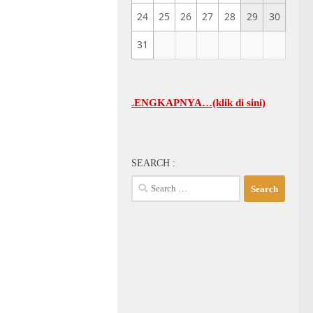
24
25
26
27
28
29
30
31
M GBI-KA SELENGKAPNYA…(klik di sini)
SEARCH :
Search
for: