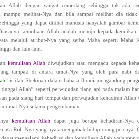
aan Allah
dengan sangat cemerlang sehingga tak ada se
a mampu melihat-Nya dan bila sampai melihat dia tidak
Sehingga yang dapat dilihat manusia hanyalah gambar kemu
Biasanya kemuliaan Allah adalah menuju kepada keunikan 
yata melalui atribut-Nya yang serba Maha seperti Maha 
nggi dan lain-lain.
ian
kemuliaan Allah
diwujudkan atau mengacu kepada keha
yang tampak di antara umat-Nya yang oleh para nabi di
nah”
istilah
Shekinah
dalam bahasa Ibrani mengandung penge
 tinggal Allah”
seperti perwujudan tiang api pada malam har
wan pada siang hari tempat dan perwujudan kehadiran Allah 
un umat-Nya selama pengembaraan.
utnya
kemuliaan Allah
dapat juga berupa kehadiran-Nya 
kuasa Roh-Nya yang nyata mengubah hidup orang percaya. 
 dapat mengalami kehadiran dan kemuliaan Allah walaupun 