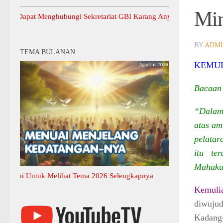
Min
 Menghubungi Sekretariat GBI Karang Anyar.
BY
ADM
TEMA BULANAN
KEMUL
Bacaan 
“Dalam
atas am
pelatar
itu te
Mahakua
ntuk Melihat Tema 2026 Selengkapnya
Kemuli
diwujud
Kadang