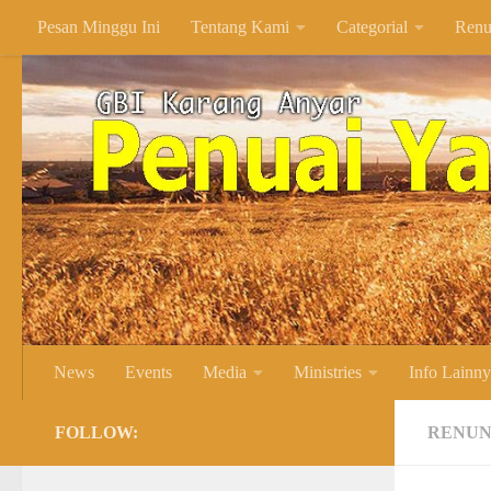
Pesan Minggu Ini
Tentang Kami
Categorial
Renu
Skip to content
News
Events
Media
Ministries
Info Lainn
FOLLOW:
RENUN