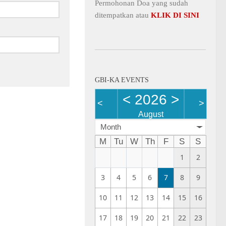
Permohonan Doa yang sudah
ditempatkan atau
KLIK DI SINI
GBI-KA EVENTS
<
2026
>
<
>
August
Month
M
Tu
W
Th
F
S
S
1
2
3
4
5
6
7
8
9
10
11
12
13
14
15
16
17
18
19
20
21
22
23