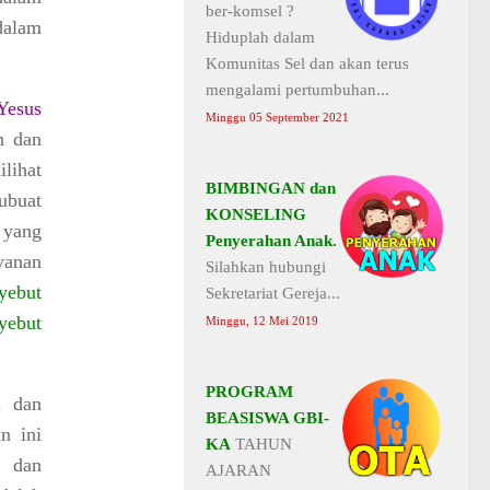
ber-komsel ?
dalam
Hiduplah dalam
Komunitas Sel dan akan terus
mengalami pertumbuhan...
Yesus
Minggu 05 September 2021
n dan
lihat
BIMBINGAN dan
ubuat
KONSELING
 yang
Penyerahan Anak.
yanan
Silahkan hubungi
yebut
Sekretariat Gereja...
yebut
Minggu, 12 Mei 2019
PROGRAM
i dan
BEASISWA GBI-
n ini
KA
TAHUN
n dan
AJARAN