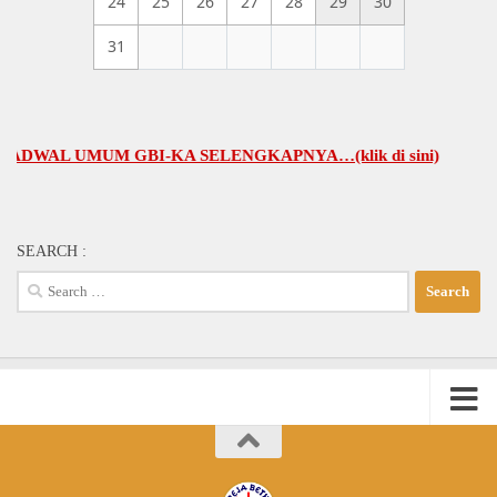
24
25
26
27
28
29
30
31
AL UMUM GBI-KA SELENGKAPNYA…(klik di sini)
SEARCH :
Search
for: