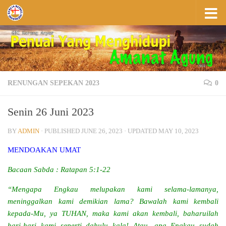
Skip to content
RENUNGAN SEPEKAN 2023
0
Senin 26 Juni 2023
BY
ADMIN
· PUBLISHED
JUNE 26, 2023
· UPDATED
MAY 10, 2023
MENDOAKAN UMAT
Bacaan Sabda : Ratapan 5:1-22
“Mengapa Engkau melupakan kami selama-lamanya,
meninggalkan kami demikian lama? Bawalah kami kembali
kepada-Mu, ya TUHAN, maka kami akan kembali, baharuilah
hari-hari kami seperti dahulu kala! Atau, apa Engkau sudah