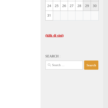
24
25
26
27
28
29
30
31
LENGKAPNYA…(klik di sini)
SEARCH :
Search
for: