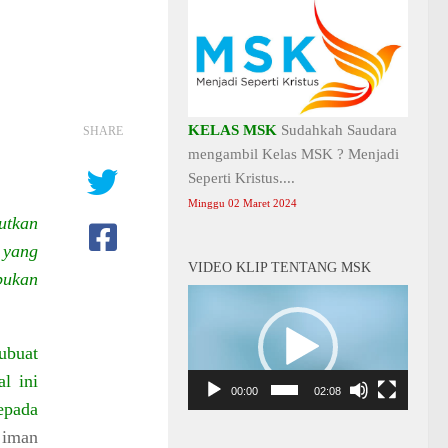
KELAS MSK
Sudahkah Saudara
SHARE
mengambil Kelas MSK ? Menjadi
Seperti Kristus....
Minggu 02 Maret 2024
utkan
 yang
VIDEO KLIP TENTANG MSK
bukan
Video
Player
ubuat
l ini
00:00
02:08
epada
 iman