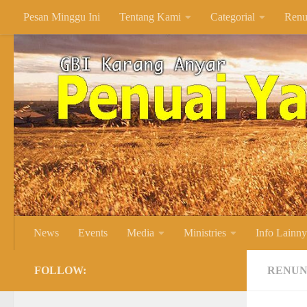
Pesan Minggu Ini
Tentang Kami
Categorial
Renu
Skip to content
News
Events
Media
Ministries
Info Lainn
FOLLOW:
RENUN