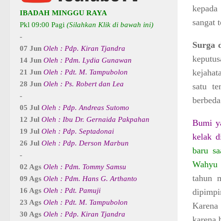
kepada
IBADAH MINGGU RAYA
sangat 
Pkl 09:00 Pagi
(Silahkan Klik di bawah ini)
-
Surga 
07 Jun
Oleh : Pdp. Kiran Tjandra
keputu
14 Jun
Oleh : Pdm. Lydia Gunawan
kejahat
21 Jun
Oleh : Pdt. M. Tampubolon
28 Jun
Oleh : Ps. Robert dan Lea
satu t
-
berbed
05 Jul
Oleh : Pdp. Andreas Sutomo
12 Jul
Oleh : Ibu Dr. Gernaida Pakpahan
Bumi ya
19 Jul
Oleh : Pdp. Septadonai
kelak d
26 Jul
Oleh : Pdp. Derson Marbun
baru s
-
Wahyu 
02 Ags
Oleh : Pdm. Tommy Samsu
tahun
09 Ags
Oleh : Pdm. Hans G. Arthanto
16 Ags
Oleh : Pdt. Pamuji
dipimpi
23 Ags
Oleh : Pdt. M. Tampubolon
Karena 
30 Ags
Oleh : Pdp. Kiran Tjandra
karena 