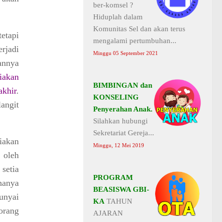
ber-komsel ?
Hiduplah dalam
Komunitas Sel dan akan terus
etapi
mengalami pertumbuhan...
rjadi
Minggu 05 September 2021
annya
iakan
BIMBINGAN dan
akhir
.
KONSELING
angit
Penyerahan Anak.
Silahkan hubungi
Sekretariat Gereja...
iakan
Minggu, 12 Mei 2019
 oleh
setia
PROGRAM
hanya
BEASISWA GBI-
unyai
KA
TAHUN
orang
AJARAN