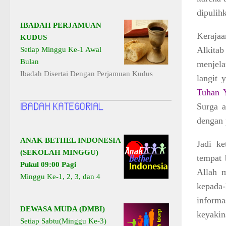
dipulih
IBADAH PERJAMUAN
Kerajaa
KUDUS
Alkitab
Setiap Minggu Ke-1 Awal
Bulan
menjela
Ibadah Disertai Dengan Perjamuan Kudus
langit 
Tuhan Y
Surga a
dengan 
ANAK BETHEL INDONESIA
Jadi k
(SEKOLAH MINGGU)
tempat 
Pukul 09:00 Pagi
Allah 
Minggu Ke-1, 2, 3, dan 4
kepada
informa
DEWASA MUDA (DMBI)
keyaki
Setiap Sabtu(Minggu Ke-3)