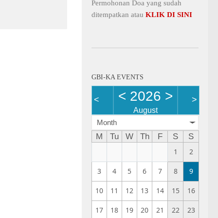
Permohonan Doa yang sudah
ditempatkan atau
KLIK DI SINI
GBI-KA EVENTS
<
2026
>
<
>
August
Month
M
Tu
W
Th
F
S
S
1
2
3
4
5
6
7
8
9
10
11
12
13
14
15
16
17
18
19
20
21
22
23