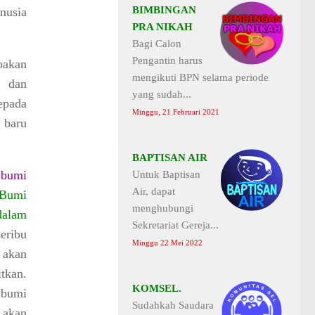
BIMBINGAN
nusia
PRA NIKAH
Bagi Calon
Pengantin harus
pakan
mengikuti BPN selama periode
n dan
yang sudah...
epada
Minggu, 21 Februari 2021
 baru
BAPTISAN AIR
 bumi
Untuk Baptisan
Air, dapat
Bumi
menghubungi
dalam
Sekretariat Gereja...
eribu
Minggu 22 Mei 2022
 akan
tkan.
KOMSEL.
bumi
Sudahkah Saudara
 akan