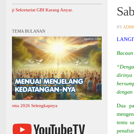
Sab
ekretariat GBI Karang Anyar.
BY
ADM
TEMA BULANAN
LANGI
Bacaan 
“Denga
diriny
bersump
dengan 
Dua pa
ma 2026 Selengkapnya
mengena
tentu s
penafsi