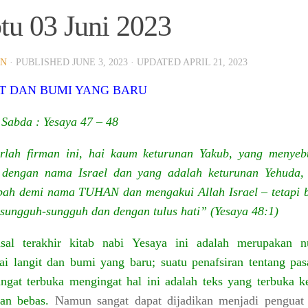
tu 03 Juni 2023
IN
· PUBLISHED
JUNE 3, 2023
· UPDATED
APRIL 21, 2023
T DAN BUMI YANG BARU
Sabda : Yesaya 47 – 48
rlah firman ini, hai kaum keturunan Yakub, yang menyeb
a dengan nama Israel dan yang adalah keturunan Yehuda,
ah demi nama TUHAN dan mengakui Allah Israel – tetapi 
sungguh-sungguh dan dengan tulus hati” (Yesaya 48:1)
sal terakhir kitab nabi Yesaya ini adalah merupakan n
i langit dan bumi yang baru; suatu penafsiran tentang pasa
angat terbuka mengingat hal ini adalah teks yang terbuka k
ran bebas.
Namun sangat dapat dijadikan menjadi
penguat