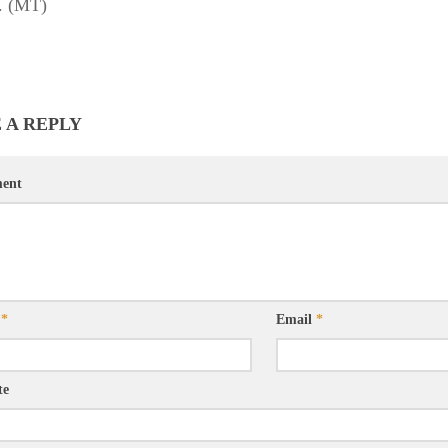
.
(MT)
 A REPLY
ent
e
*
Email
*
te