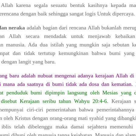
 Allah
karena segala sesuatu bentuk kasihnya kepada ma
terencana dengan baik sehingga sangat logis Untuk dipercaya.
dan neraka
adalah bagian dari rencana Allah bukanlah meru
san Allah secara mendadak untuk menjawab kebaika
an manusia. Ada dua istilah yang mungkin saja sebutan k
empat dan tidak tertutup kemungkinan bahwa
bumi yang
a dengan
langit yang baru
.
ng baru adalah nubuat mengenai adanya kerajaan Allah di
i mana ada saatnya di bumi tidak ada dosa dan kematian.
aat penduduk bumi dipimpin langsung oleh Mesias yang 
disebut Kerajaan seribu tahun Wahyu 20:4-6.
Kerajaan s
 mempunyai
ciri-ciri pemerintahan bahwa pemerintahannya
n oleh Kristus
dengan orang-orang mati syahid yang dibangki
iblis telah dibelenggu maka
damai sejahtera
memenuhi 
bumi dihuni oleh manusia tanpa kejahatan. Manusia dan alam