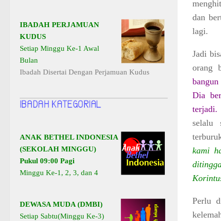
menghit
dan ber
IBADAH PERJAMUAN
lagi.
KUDUS
Setiap Minggu Ke-1 Awal
Jadi bi
Bulan
orang 
Ibadah Disertai Dengan Perjamuan Kudus
bangun 
Dia be
terjadi
selalu
terburu
ANAK BETHEL INDONESIA
(SEKOLAH MINGGU)
kami ha
Pukul 09:00 Pagi
diting
Minggu Ke-1, 2, 3, dan 4
Korintu
Perlu d
DEWASA MUDA (DMBI)
kelemah
Setiap Sabtu(Minggu Ke-3)