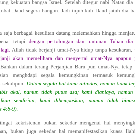
ung kekuatan bangsa Israel. Setelah ditegur nabi Natan dia 
tobat Daud segera bangun. Jadi tujuh kali Daud jatuh dia b
sa saja berbagai kesulitan datang melemahkan hingga menjat
benar tetapi
dengan pertolongan dan tuntunan Tuhan dia
lagi.
Allah tidak berjanji umat-Nya hidup tanpa kesukaran, t
rjanji akan memelihara dan menyertai umat-Nya apapun 
.
Bahkan dalam terang Perjanjian Baru pun umat-Nya tetap 
 siap menghdapi segala kemungkinan termasuk kemung
k sekalipun.
Dalam segala hal kami ditindas, namun tidak ter
bis akal, namun tidak putus asa; kami dianiaya, namun 
galkan sendirian, kami dihempaskan, namun tidak binas
s 4:8-9).
iingat kekristenan bukan sekedar mengenai hal menyingk
an, bukan juga sekedar hal memanifestasikan kuasa Ilah