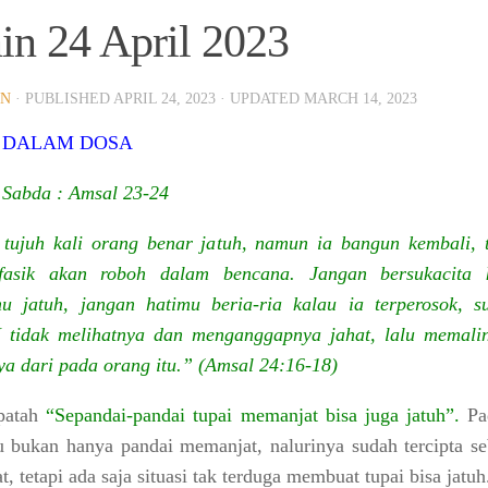
in 24 April 2023
IN
· PUBLISHED
APRIL 24, 2023
· UPDATED
MARCH 14, 2023
 DALAM DOSA
Sabda : Amsal 23-24
tujuh kali orang benar jatuh, namun ia bangun kembali, t
fasik akan roboh dalam bencana. Jangan bersukacita 
 jatuh, jangan hatimu beria-ria kalau ia terperosok, s
tidak melihatnya dan menganggapnya jahat, lalu memali
a dari pada orang itu.” (Amsal 24:16-18)
patah
“Sepandai-pandai tupai memanjat bisa juga jatuh”
.
Pa
tu bukan hanya pandai memanjat, nalurinya sudah tercipta se
, tetapi ada saja situasi tak terduga membuat tupai bisa jatuh