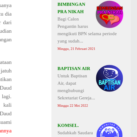
BIMBINGAN
sanya
PRA NIKAH
u dia
Bagi Calon
 dari
Pengantin harus
udian
mengikuti BPN selama periode
angan
yang sudah...
Minggu, 21 Februari 2021
ataan
BAPTISAN AIR
 jatuh
Untuk Baptisan
ntikan
Air, dapat
 Daud
menghubungi
lagi.
Sekretariat Gereja...
 kali
Minggu 22 Mei 2022
 Daud
suami
KOMSEL.
annya
Sudahkah Saudara