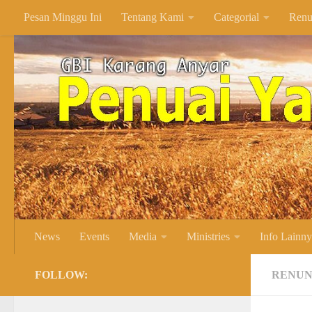
Pesan Minggu Ini
Tentang Kami
Categorial
Renu
Skip to content
News
Events
Media
Ministries
Info Lainn
FOLLOW:
RENUN