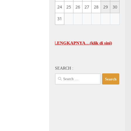
24
25
26
27
28
29
30
31
UM GBI-KA SELENGKAPNYA…(klik di sini)
SEARCH :
Search
for: