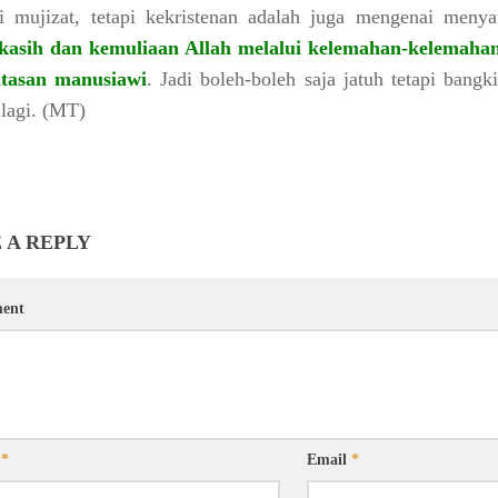
i mujizat, tetapi kekristenan adalah juga mengenai menya
 kasih dan kemuliaan Allah melalui kelemahan-kelemaha
atasan manusiawi
.
Jadi boleh-boleh saja jatuh tetapi bangk
 lagi.
(MT)
 A REPLY
ent
e
*
Email
*