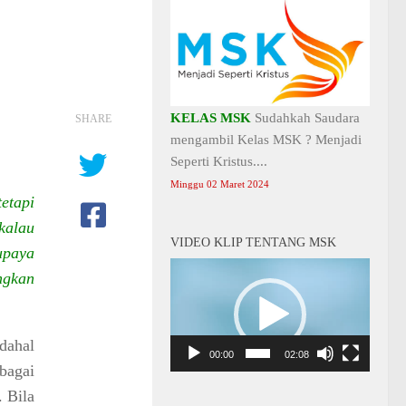
KELAS MSK
Sudahkah Saudara
SHARE
mengambil Kelas MSK ? Menjadi
Seperti Kristus....
Minggu 02 Maret 2024
etapi
kalau
VIDEO KLIP TENTANG MSK
upaya
Video
ngkan
Player
dahal
00:00
02:08
bagai
. Bila