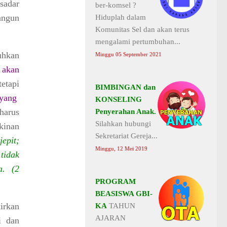
sadar
ber-komsel ?
angun
Hiduplah dalam
Komunitas Sel dan akan terus
mengalami pertumbuhan...
uhkan
Minggu 05 September 2021
 akan
etapi
BIMBINGAN dan
yang
KONSELING
harus
Penyerahan Anak.
Silahkan hubungi
kinan
Sekretariat Gereja...
jepit;
Minggu, 12 Mei 2019
tidak
a. (2
PROGRAM
BEASISWA GBI-
irkan
KA
TAHUN
AJARAN
i dan