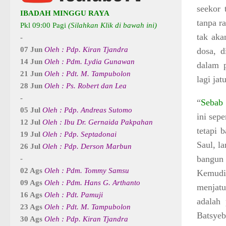
seekor 
IBADAH MINGGU RAYA
tanpa r
Pkl 09:00 Pagi
(Silahkan Klik di bawah ini)
tak aka
-
07 Jun
Oleh : Pdp. Kiran Tjandra
dosa, d
14 Jun
Oleh : Pdm. Lydia Gunawan
dalam p
21 Jun
Oleh : Pdt. M. Tampubolon
lagi ja
28 Jun
Oleh : Ps. Robert dan Lea
-
“
Sebab 
05 Jul
Oleh : Pdp. Andreas Sutomo
ini sep
12 Jul
Oleh : Ibu Dr. Gernaida Pakpahan
tetapi 
19 Jul
Oleh : Pdp. Septadonai
Saul, l
26 Jul
Oleh : Pdp. Derson Marbun
bangun 
-
02 Ags
Oleh : Pdm. Tommy Samsu
Kemudi
09 Ags
Oleh : Pdm. Hans G. Arthanto
menjatu
16 Ags
Oleh : Pdt. Pamuji
adalah
23 Ags
Oleh : Pdt. M. Tampubolon
Batsye
30 Ags
Oleh : Pdp. Kiran Tjandra