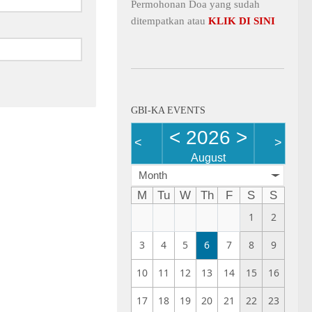
Permohonan Doa yang sudah
ditempatkan atau
KLIK DI SINI
GBI-KA EVENTS
<
2026
>
<
>
August
Month
M
Tu
W
Th
F
S
S
1
2
3
4
5
6
7
8
9
10
11
12
13
14
15
16
17
18
19
20
21
22
23