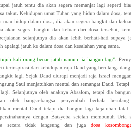
tupai jatuh tentu dia akan segera memanjat lagi seperti bia
asa takut. Kehidupan umat Tuhan yang hidup dalam dosa, tent
n mau hidup dalam dosa, dia akan segera bangkit dan keluar
ia akan segera bangkit dan keluar dari dosa tersebut, kem
erjalanan selanjutnya dia
akan lebih berhati-hati supaya j
tuh apalagi jatuh ke dalam dosa dan kesalahan yang sama
.
tujuh kali orang benar jatuh namum ia bangun lagi”
.
Perny
erti terinspirasi dari kehidupan raja Daud yang berulang-ulang
bangkit lagi. Sejak Daud diurapi menjadi raja Israel mengga
angsung Saul menjatuhkan mental dan semangat Daud. Tetapi
lagi. Selanjutnya oleh anaknya Absalom, tetapi dia bangun 
an oleh bangsa-bangsa penyembah berhala berulang
hkan mental Daud tetapi dia bangun lagi kejatuhan fatal
 perzinahannya dengan Batsyeba setelah membunuh Uria 
ba secara tidak langsung dan juga
dosa kesombong