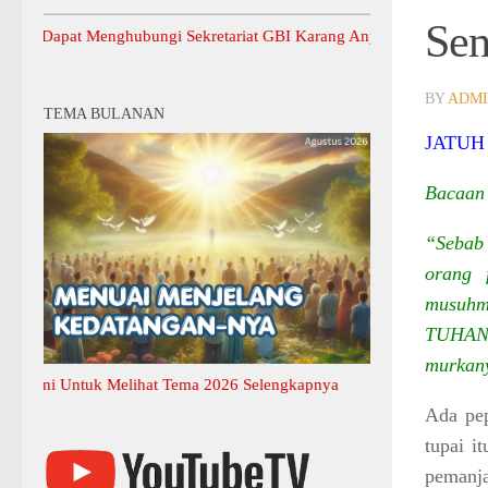
Sen
t Menghubungi Sekretariat GBI Karang Anyar.
BY
ADM
TEMA BULANAN
JATUH
Bacaan 
“Sebab 
orang 
musuhmu
TUHAN 
murkany
Untuk Melihat Tema 2026 Selengkapnya
Ada pe
tupai i
pemanjat