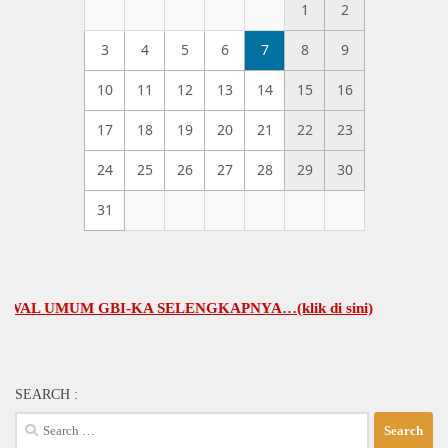
1
2
3
4
5
6
7
8
9
10
11
12
13
14
15
16
17
18
19
20
21
22
23
24
25
26
27
28
29
30
31
UMUM GBI-KA SELENGKAPNYA…(klik di sini)
SEARCH :
Search
for: