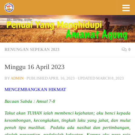
Skip to content
RENUNGAN SEPEKAN 2023
0
Minggu 16 April 2023
BY
ADMIN
· PUBLISHED
APRIL 16, 2023
· UPDATED
MARCH 8, 2023
MENGEMBANGKAN HIKMAT
Bacaan Sabda : Amsal 7-8
Takut akan TUHAN ialah membenci kejahatan; aku benci kepada
kesombongan, kecongkakan, tingkah laku yang jahat, dan mulut
penuh tipu muslihat.
Padaku ada nasihat dan pertimbangan,
akulah pengertian, padakulah kekuatan. Karena aku para raja