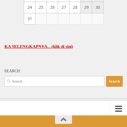
24
25
26
27
28
29
30
31
ELENGKAPNYA…(klik di sini)
SEARCH :
Search
for: