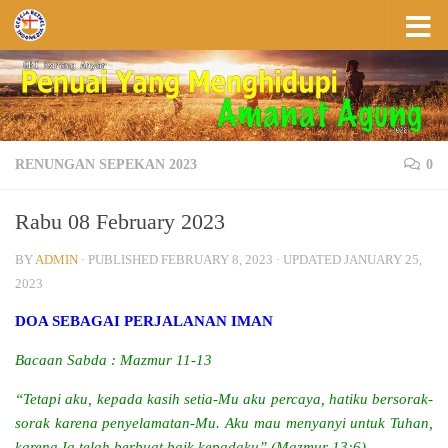
Skip to content
RENUNGAN SEPEKAN 2023
0
Rabu 08 February 2023
BY
ADMIN
· PUBLISHED
FEBRUARY 8, 2023
· UPDATED
JANUARY 25,
2023
DOA SEBAGAI PERJALANAN IMAN
Bacaan Sabda : Mazmur 11-13
“Tetapi aku, kepada kasih setia-Mu aku percaya, hatiku bersorak-
sorak karena penyelamatan-Mu. Aku mau menyanyi untuk Tuhan,
karena Ia telah berbuat baik kepadaku” (Mazmur 13:6)