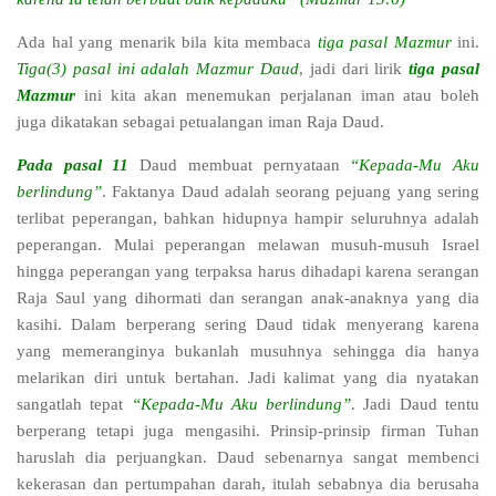
Ada hal yang menarik bila kita membaca
tiga pasal Mazmur
ini.
Tiga(
3) pasal ini ad
alah Ma
zmur
Daud
, jadi dari lirik
tiga pasal
Mazmur
ini kita akan menemukan perjalanan iman atau boleh
juga dikatakan sebagai petualangan iman Raja Daud.
Pada pasal 11
Daud membuat pernyataan
“Kepada-Mu Aku
berlindung”
. Faktanya Daud adalah seorang pejuang yang sering
terlibat peperangan, bahkan hidupnya hampir seluruhnya adalah
peperangan. Mulai peperangan melawan musuh-musuh Israel
hingga peperangan yang terpaksa harus dihadapi karena serangan
Raja Saul yang dihormati dan serangan anak-anaknya yang dia
kasihi. Dalam berperang sering Daud tidak menyerang karena
yang memeranginya bukanlah musuhnya sehingga dia hanya
melarikan diri untuk bertahan. Jadi kalimat yang dia nyatakan
sangatlah tepat
“Kepada-Mu Aku berlindung”
. Jadi Daud tentu
berperang tetapi juga mengasihi. Prinsip-prinsip firman Tuhan
haruslah dia perjuangkan. Daud sebenarnya sangat membenci
kekerasan dan pertumpahan darah, itulah sebabnya dia berusaha