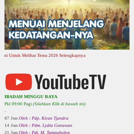
 Untuk Melihat Tema 2026 Selengkapnya
IBADAH MINGGU RAYA
Pkl 09:00 Pagi
(Silahkan Klik di bawah ini)
-
07 Jun
Oleh : Pdp. Kiran Tjandra
14 Jun
Oleh : Pdm. Lydia Gunawan
21 Jun
Oleh : Pdt. M. Tampubolon