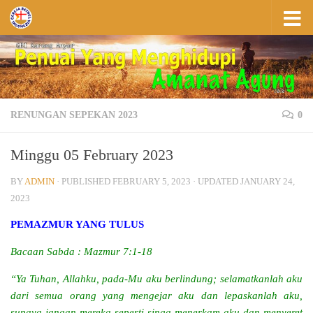
Skip to content
RENUNGAN SEPEKAN 2023
0
Minggu 05 February 2023
BY
ADMIN
· PUBLISHED
FEBRUARY 5, 2023
· UPDATED
JANUARY 24,
2023
PEMAZMUR YANG TULUS
Bacaan Sabda : Mazmur 7:1-18
“Ya Tuhan, Allahku, pada-Mu aku berlindung; selamatkanlah aku
dari semua orang yang mengejar aku dan lepaskanlah aku,
supaya jangan mereka seperti singa menerkam aku dan menyeret