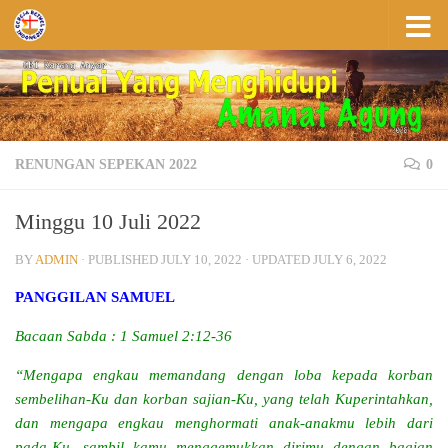
Skip to content
RENUNGAN SEPEKAN 2022
0
Minggu 10 Juli 2022
BY
ADMIN
· PUBLISHED
JULY 10, 2022
· UPDATED
JULY 6, 2022
PANGGILAN SAMUEL
Bacaan Sabda : 1 Samuel 2:12-36
“Mengapa engkau memandang dengan loba kepada korban
sembelihan-Ku dan korban sajian-Ku, yang telah Kuperintahkan,
dan mengapa engkau menghormati anak-anakmu lebih dari
pada-Ku, sambil kamu menggemukkan dirimu dengan bagian