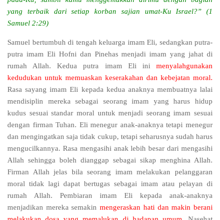
yang terbaik dari setiap korban sajian umat-Ku Israel?” (1
Samuel 2:29)
Samuel bertumbuh di tengah keluarga imam Eli, sedangkan putra-
putra imam Eli Hofni dan Pinehas menjadi imam yang jahat di
rumah Allah. Kedua putra imam Eli ini
menyalahgunakan
kedudukan untuk memuaskan keserakahan dan kebejatan moral.
Rasa sayang imam Eli kepada kedua anaknya membuatnya lalai
mendisiplin mereka sebagai seorang imam yang harus hidup
kudus sesuai standar moral untuk menjadi seorang imam sesuai
dengan firman Tuhan. Eli menegur anak-anaknya tetapi menegur
dan mengingatkan saja tidak cukup, tetapi seharusnya sudah harus
mengucilkannya. Rasa mengasihi anak lebih besar dari mengasihi
Allah sehingga boleh dianggap sebagai sikap menghina Allah.
Firman Allah jelas bila seorang imam melakukan pelanggaran
moral tidak lagi dapat bertugas sebagai imam atau pelayan di
rumah Allah. Pembiaran imam Eli kepada anak-anaknya
menjadikan mereka semakin
mengeraskan hati dan makin berani
melakukan dosa yang memalukan di hadapan umum.
Nasehat