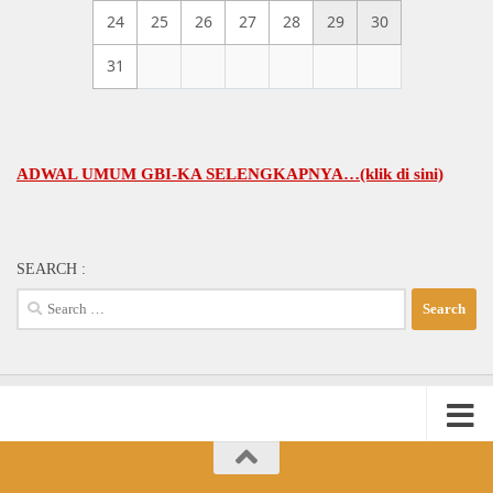
24
25
26
27
28
29
30
31
AL UMUM GBI-KA SELENGKAPNYA…(klik di sini)
SEARCH :
Search
for: