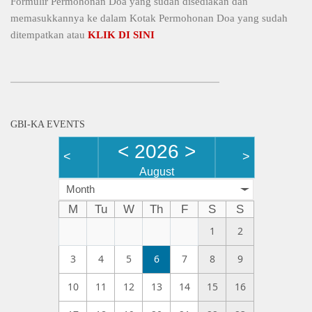
Formulir Permohonan Doa yang sudah disediakan dan
memasukkannya ke dalam Kotak Permohonan Doa yang sudah
ditempatkan atau
KLIK DI SINI
GBI-KA EVENTS
<
2026
>
<
>
August
Month
M
Tu
W
Th
F
S
S
1
2
3
4
5
6
7
8
9
10
11
12
13
14
15
16