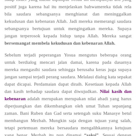
positif juga karena hal itu menjelaskan bahwamereka tidak rela
bila saudara sebangsanya menghianat dan meninggalkan
kekudusan dan kebenaran Allah. Jadi mereka memerangi saudara
sebangsanya bertujuan untuk mengingatkan mereka. Supaya
jangan terperosok kepada hidup tanpa Allah. Mereka sangat
bersemangat membela kekudusan dan kebenaran Allah.
Sebelum terjadi peperangan Yosua mengutus beberapa orang
untuk berdialog mencari jalan damai, karena pada dasarnya
mereka mengasihi saudara sehingga berusaha keras juga supaya
jangan sampai terjadi perang saudara. Melalaui dialog kata sepakat
dapat dicapai. Perdamaian dapat diraih. Kesetiaan kepada Allah
dan kasih terhadap saudara dapat diwujudkan.
Nilai kasih dan
kebenaran
adalah merupakan merupakan nilai abadi yang harus
diperjuangkan dan dikembangkan oleh umat Tuhan sepanjang
zaman. Bani Ruben dan Gad serta setengah suku Manasye betul
membangun Mezbah. Mungkin saja dengan tujuan yang salah,
tetapi pertemuan mereka bersaudara mengalihkannya ketujuan
yang benar. Mezbah itu pun dinamai
“saksi”
. Sesuai dengan