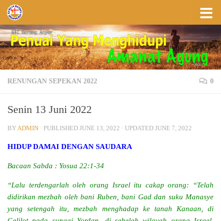
Skip to content
RENUNGAN SEPEKAN 2022
0
Senin 13 Juni 2022
BY
ADMIN
· PUBLISHED
JUNE 13, 2022
· UPDATED
JUNE 7, 2022
HIDUP DAMAI DENGAN SAUDARA
Bacaan Sabda : Yosua 22:1-34
“Lalu terdengarlah oleh orang Israel itu cakap orang: “Telah
didirikan mezbah oleh bani Ruben, bani Gad dan suku Manasye
yang setengah itu, mezbah menghadap ke tanah Kanaan, di
Gelilot pada sungai Yordan, di sebelah wilayah orang Israel.