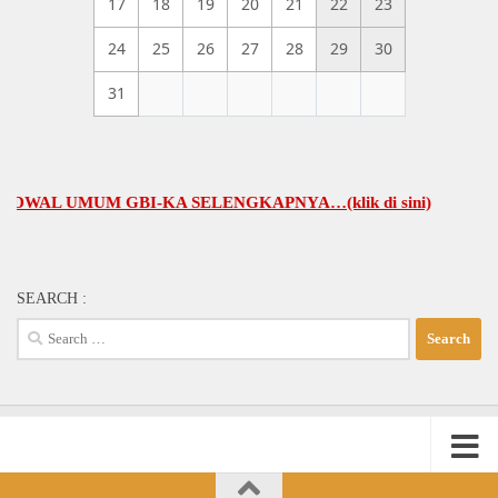
17
18
19
20
21
22
23
24
25
26
27
28
29
30
31
L UMUM GBI-KA SELENGKAPNYA…(klik di sini)
SEARCH :
Search
for: