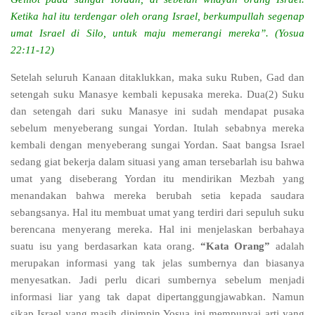
Ketika hal itu terdengar oleh orang Israel, berkumpullah segenap
umat Israel di Silo, untuk maju memerangi mereka”. (Yosua
22:11-12)
Setelah seluruh Kanaan ditaklukkan, maka suku Ruben, Gad dan
setengah suku Manasye kembali kepusaka mereka. Dua(2) Suku
dan setengah dari suku Manasye ini sudah mendapat pusaka
sebelum menyeberang sungai Yordan. Itulah sebabnya mereka
kembali dengan menyeberang sungai Yordan. Saat bangsa Israel
sedang giat bekerja dalam situasi yang aman tersebarlah isu bahwa
umat yang diseberang Yordan itu mendirikan Mezbah yang
menandakan bahwa mereka berubah setia kepada saudara
sebangsanya. Hal itu membuat umat yang terdiri dari sepuluh suku
berencana menyerang mereka. Hal ini menjelaskan berbahaya
suatu isu yang berdasarkan kata orang.
“Kata Orang”
adalah
merupakan informasi yang tak jelas sumbernya dan biasanya
menyesatkan. Jadi perlu dicari sumbernya sebelum menjadi
informasi liar yang tak dapat dipertanggungjawabkan. Namun
sikap Israel yang masih dipimpin Yosua ini mempunyai arti yang