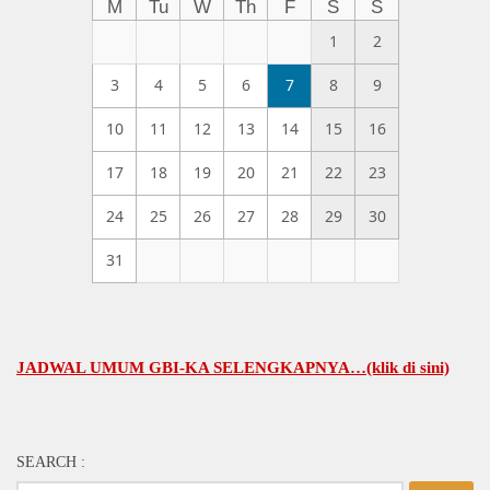
M
Tu
W
Th
F
S
S
1
2
3
4
5
6
7
8
9
10
11
12
13
14
15
16
17
18
19
20
21
22
23
24
25
26
27
28
29
30
31
DWAL UMUM GBI-KA SELENGKAPNYA…(klik di sini)
SEARCH :