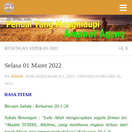
Skip to content
RENUNGAN SEPEKAN 2022
0
Selasa 01 Maret 2022
BY
ADMIN
· PUBLISHED
MARCH 1, 2022
· UPDATED
FEBRUARY 20,
2022
DASA TITAH
Bacaan Sabda : Keluaran 20:1-26
Sabda Renungan : “Lalu Allah mengucapkan segala firman ini:
“Akulah TUHAN, Allahmu, yang membawa engkau keluar dari
tanah Mesir, dari tempat perbudakan” (Keluaran 20:1-2)