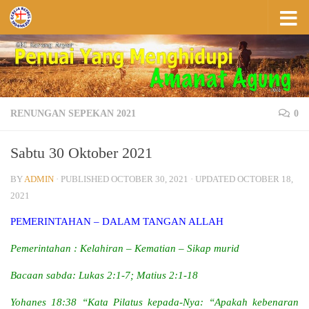
Skip to content
RENUNGAN SEPEKAN 2021
0
Sabtu 30 Oktober 2021
BY
ADMIN
· PUBLISHED
OCTOBER 30, 2021
· UPDATED
OCTOBER 18,
2021
PEMERINTAHAN – DALAM TANGAN ALLAH
Pemerintahan : Kelahiran – Kematian – Sikap murid
Bacaan sabda: Lukas 2:1-7; Matius 2:1-18
Yohanes 18:38 “Kata Pilatus kepada-Nya: “Apakah kebenaran