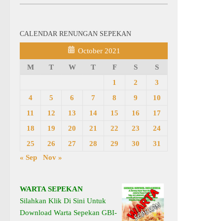
CALENDAR RENUNGAN SEPEKAN
October 2021
M
T
W
T
F
S
S
1
2
3
4
5
6
7
8
9
10
11
12
13
14
15
16
17
18
19
20
21
22
23
24
25
26
27
28
29
30
31
« Sep
Nov »
WARTA SEPEKAN
Silahkan Klik Di Sini Untuk
Download Warta Sepekan GBI-