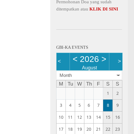
Permohonan Doa yang sudah
ditempatkan atau
KLIK DI SINI
GBI-KA EVENTS
<
2026
>
<
>
August
Month
M
Tu
W
Th
F
S
S
1
2
3
4
5
6
7
8
9
10
11
12
13
14
15
16
17
18
19
20
21
22
23