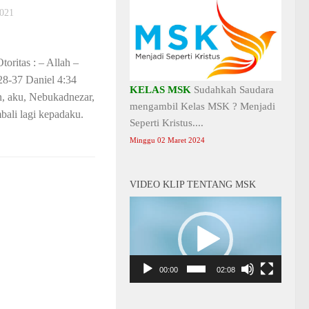
021
tas : – Allah –
28-37 Daniel 4:34
KELAS MSK
Sudahkah Saudara
n, aku, Nebukadnezar,
mengambil Kelas MSK ? Menjadi
bali lagi kepadaku.
Seperti Kristus....
Minggu 02 Maret 2024
VIDEO KLIP TENTANG MSK
Video
Player
00:00
02:08