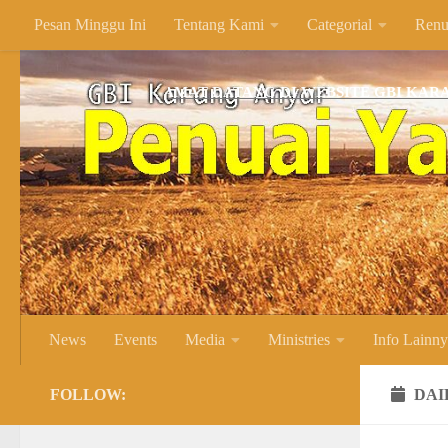
Pesan Minggu Ini
Tentang Kami
Categorial
Renu
Skip to content
SELAMAT DATANG DI WEBSITE GBI KARANG AN
News
Events
Media
Ministries
Info Lainn
FOLLOW:
DAI