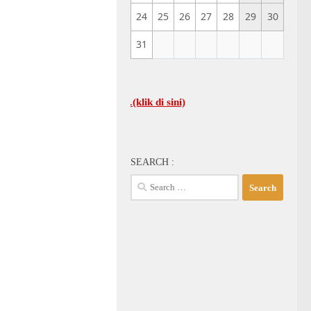
24
25
26
27
28
29
30
31
LENGKAPNYA…(klik di sini)
SEARCH :
Search
for: