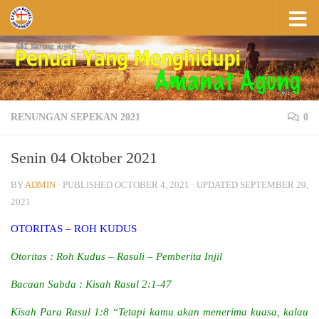
Skip to content
RENUNGAN SEPEKAN 2021
0
Senin 04 Oktober 2021
BY
ADMIN
· PUBLISHED
OCTOBER 4, 2021
· UPDATED
SEPTEMBER 29,
2021
OTORITAS – ROH KUDUS
Otoritas : Roh Kudus – Rasuli – Pemberita Injil
Bacaan Sabda : Kisah Rasul 2:1-47
Kisah Para Rasul 1:8 “Tetapi kamu akan menerima kuasa, kalau