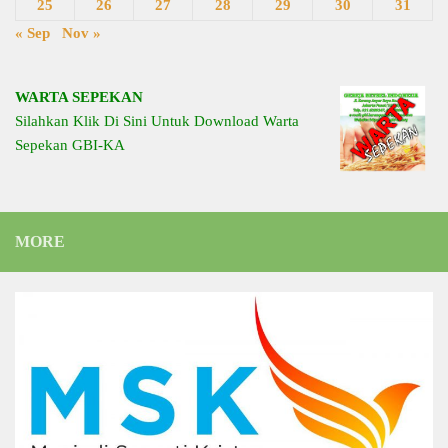
25
26
27
28
29
30
31
« Sep
Nov »
WARTA SEPEKAN
Silahkan Klik Di Sini Untuk Download Warta
Sepekan GBI-KA
MORE