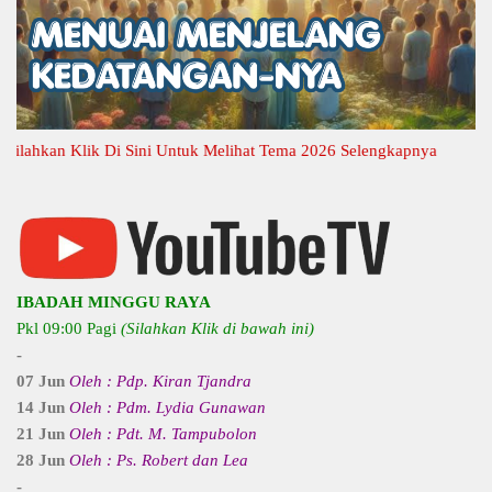
kan Klik Di Sini Untuk Melihat Tema 2026 Selengkapnya
IBADAH MINGGU RAYA
Pkl 09:00 Pagi
(Silahkan Klik di bawah ini)
-
07 Jun
Oleh : Pdp. Kiran Tjandra
14 Jun
Oleh : Pdm. Lydia Gunawan
21 Jun
Oleh : Pdt. M. Tampubolon
28 Jun
Oleh : Ps. Robert dan Lea
-