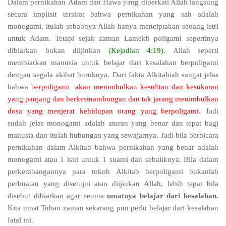
Dalam pernikahan Adam dan Hawa yang diberkati Allah langsung
secara implisit tersirat bahwa pernikahan yang sah adalah
monogami, itulah sebabnya Allah hanya menciptakan seoang istri
untuk Adam. Tetapi sejak zaman Lamekh poligami sepertinya
dibiarkan bukan diijinkan
(Kejadian 4:19).
Allah seperti
membiarkan manusia untuk belajar dari kesalahan berpoligami
dengan segala akibat buruknya. Dari fakta Alkitabiah sangat jelas
bahwa
berpoligami
akan menimbulkan kesulitan dan kesukaran
yang panjang dan berkesinambungan dan tak jarang menimbulkan
dosa yang menjerat kehidupan orang yang berpoligami.
Jadi
sudah jelas monogami adalah aturan yang benar dan tepat bagi
manusia dan itulah hubungan yang sewajarnya. Jadi bila berbicara
pernikahan
dalam Alkitab bahwa pernikahan yang benar adalah
monogami atau 1 istri untuk 1 suami dan sebaliknya.
Bila dalam
perkembangannya para tokoh Alkitab berpoligami bukanlah
perbuatan yang disetujui atau diijinkan Allah, lebih tepat bila
disebut dibiarkan agar semua
umatnya belajar dari kesalahan.
Kita umat Tuhan zaman sekarang pun perlu belajar dari kesalahan
fatal ini.