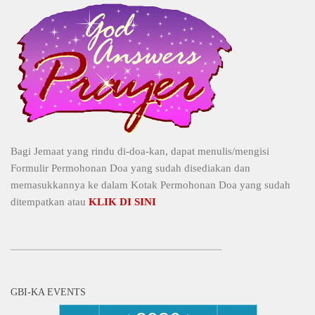
Bagi Jemaat yang rindu di-doa-kan, dapat menulis/mengisi
Formulir Permohonan Doa yang sudah disediakan dan
memasukkannya ke dalam Kotak Permohonan Doa yang sudah
ditempatkan atau
KLIK DI SINI
GBI-KA EVENTS