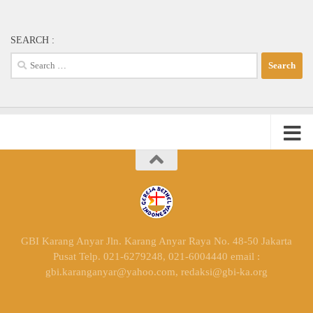
SEARCH :
Search
for:
GBI Karang Anyar Jln. Karang Anyar Raya No. 48-50 Jakarta
Pusat Telp. 021-6279248, 021-6004440 email :
gbi.karanganyar@yahoo.com, redaksi@gbi-ka.org