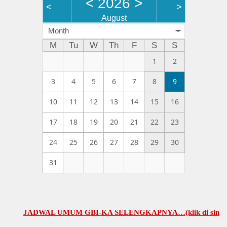
<
2026
>
<
>
August
Month
M
Tu
W
Th
F
S
S
1
2
3
4
5
6
7
8
9
10
11
12
13
14
15
16
17
18
19
20
21
22
23
24
25
26
27
28
29
30
31
JADWAL UMUM GBI-KA SELENGKAPNYA…(klik di sini)