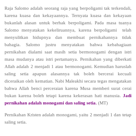
Raja Salomo adalah seorang raja yang berpoligami tak terkendali,
karena kuasa dan kekayaannya. Ternyata kuasa dan kekayaan
bukanlah alasan untuk berhak berpoligami. Pada masa tuanya
Salomo menyatakan kekeliruannya, karena berpoligami
telah
menyulitkan hidupnya dan membuat pernikahannya tidak
bahagia. Salomo justru menyatakan bahwa kebahagiaan
pernikahan dialami saat masih setia bermonogami dengan istri
masa mudanya atau istri pertamanya.
Pernikahan yang diberkati
Allah adalah 2 menjadi 1 atau bermonogami.
Kemudian haruslah
saling setia apapun alasannya tak boleh bercerai kecuali
diceraikan oleh kematian. Nabi Maleakhi secara tegas mengatakan
bahwa Allah benci perceraian karena Musa memberi surat cerai
bukan karena boleh tetapi karena kekerasan hati manusia.
Jadi
pernikahan adalah monogami dan saling setia.
(MT)
Pernikahan Kristen adalah monogami, yaitu 2 menjadi 1 dan
tetap
saling setia.