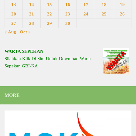
13
14
15
16
17
18
19
20
21
22
23
24
25
26
27
28
29
30
« Aug
Oct »
WARTA SEPEKAN
Silahkan Klik Di Sini Untuk Download Warta
Sepekan GBI-KA
MORE