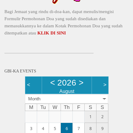
Bagi Jemaat yang rindu di-doa-kan, dapat menulis/mengisi
Formulir Permohonan Doa yang sudah disediakan dan
memasukkannya ke dalam Kotak Permohonan Doa yang sudah
ditempatkan atau
KLIK DI SINI
GBI-KA EVENTS
<
2026
>
<
>
August
Month
M
Tu
W
Th
F
S
S
1
2
3
4
5
6
7
8
9