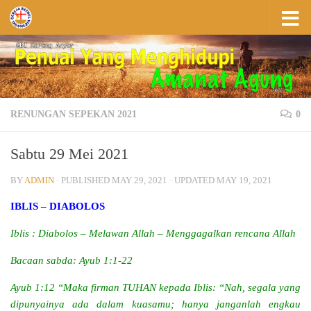
Skip to content
RENUNGAN SEPEKAN 2021
0
Sabtu 29 Mei 2021
BY
ADMIN
· PUBLISHED
MAY 29, 2021
· UPDATED
MAY 19, 2021
IBLIS – DIABOLOS
Iblis : Diabolos – Melawan Allah – Menggagalkan rencana Allah
Bacaan sabda: Ayub 1:1-22
Ayub 1:12 “Maka firman TUHAN kepada Iblis: “Nah, segala yang
dipunyainya ada dalam kuasamu; hanya janganlah engkau