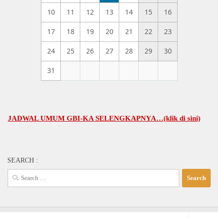
10
11
12
13
14
15
16
17
18
19
20
21
22
23
24
25
26
27
28
29
30
31
WAL UMUM GBI-KA SELENGKAPNYA…(klik di sini)
SEARCH :
Search
for: