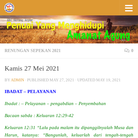
Skip to content
RENUNGAN SEPEKAN 2021
0
Kamis 27 Mei 2021
BY
ADMIN
· PUBLISHED
MAY 27, 2021
· UPDATED
MAY 19, 2021
IBADAT – PELAYANAN
Ibadat : – Pelayanan – pengabdian – Penyembahan
Bacaan sabda : Keluaran 12:29-42
Keluaran 12:31 “Lalu pada malam itu dipanggilnyalah Musa dan
Harun, katanya: “Bangunlah, keluarlah dari tengah-tengah