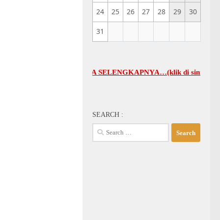
24
25
26
27
28
29
30
31
L UMUM GBI-KA SELENGKAPNYA…(klik di sini)
SEARCH :
Search
for: