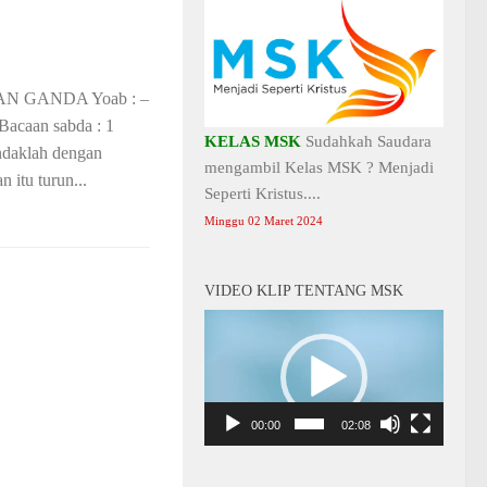
 GANDA Yoab : –
Bacaan sabda : 1
KELAS MSK
Sudahkah Saudara
indaklah dengan
mengambil Kelas MSK ? Menjadi
 itu turun...
Seperti Kristus....
Minggu 02 Maret 2024
VIDEO KLIP TENTANG MSK
Video
Player
00:00
02:08