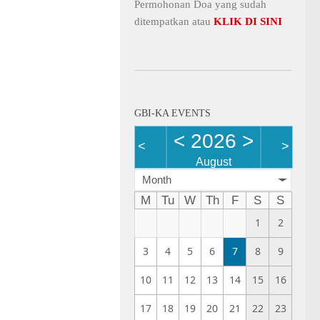
Permohonan Doa yang sudah
ditempatkan atau
KLIK DI SINI
GBI-KA EVENTS
<
2026
>
<
>
August
Month
M
Tu
W
Th
F
S
S
1
2
3
4
5
6
7
8
9
10
11
12
13
14
15
16
17
18
19
20
21
22
23