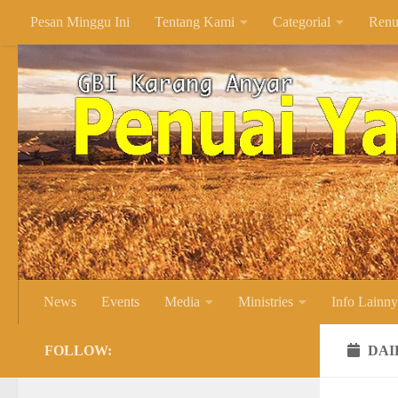
Pesan Minggu Ini
Tentang Kami
Categorial
Renu
Skip to content
News
Events
Media
Ministries
Info Lainn
FOLLOW:
DAI