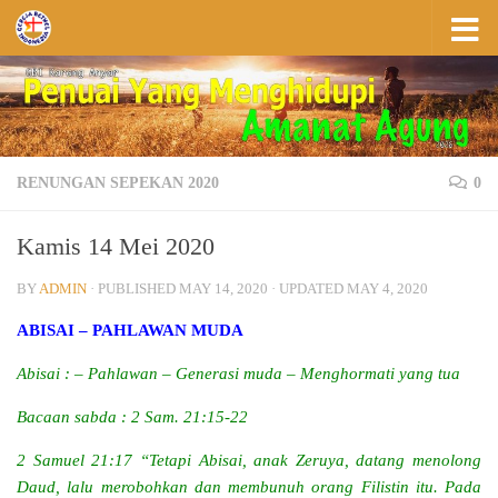
Skip to content
RENUNGAN SEPEKAN 2020
0
Kamis 14 Mei 2020
BY
ADMIN
· PUBLISHED
MAY 14, 2020
· UPDATED
MAY 4, 2020
ABISAI – PAHLAWAN MUDA
Abisai : – Pahlawan – Generasi muda – Menghormati yang tua
Bacaan sabda : 2 Sam. 21:15-22
2 Samuel 21:17 “Tetapi Abisai, anak Zeruya, datang menolong
Daud, lalu merobohkan dan membunuh orang Filistin itu. Pada