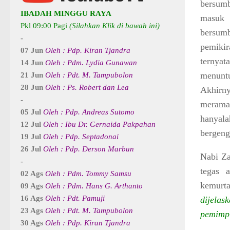
bersumb
IBADAH MINGGU RAYA
masuk 
Pkl 09:00 Pagi
(Silahkan Klik di bawah ini)
bersumb
-
pemikir
07 Jun
Oleh : Pdp. Kiran Tjandra
ternyat
14 Jun
Oleh : Pdm. Lydia Gunawan
menuntu
21 Jun
Oleh : Pdt. M. Tampubolon
28 Jun
Oleh : Ps. Robert dan Lea
Akhirny
-
meramal
05 Jul
Oleh : Pdp. Andreas Sutomo
hanyala
12 Jul
Oleh : Ibu Dr. Gernaida Pakpahan
bergeng
19 Jul
Oleh : Pdp. Septadonai
26 Jul
Oleh : Pdp. Derson Marbun
Nabi Za
-
tegas 
02 Ags
Oleh : Pdm. Tommy Samsu
kemurta
09 Ags
Oleh : Pdm. Hans G. Arthanto
16 Ags
Oleh : Pdt. Pamuji
dijela
23 Ags
Oleh : Pdt. M. Tampubolon
pemimpi
30 Ags
Oleh : Pdp. Kiran Tjandra