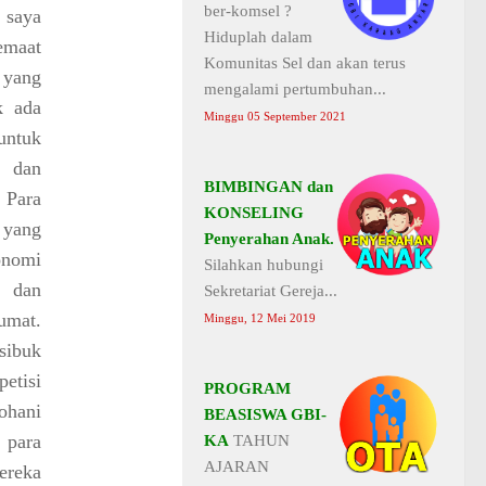
ber-komsel ?
 saya
Hiduplah dalam
emaat
Komunitas Sel dan akan terus
 yang
mengalami pertumbuhan...
k ada
Minggu 05 September 2021
untuk
n dan
BIMBINGAN dan
 Para
KONSELING
 yang
Penyerahan Anak.
onomi
Silahkan hubungi
n dan
Sekretariat Gereja...
umat.
Minggu, 12 Mei 2019
sibuk
etisi
PROGRAM
ohani
BEASISWA GBI-
 para
KA
TAHUN
AJARAN
ereka