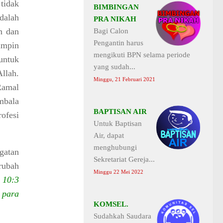
 tidak
BIMBINGAN
dalah
PRA NIKAH
n dan
Bagi Calon
Pengantin harus
impin
mengikuti BPN selama periode
untuk
yang sudah...
llah.
Minggu, 21 Februari 2021
Ramal
mbala
BAPTISAN AIR
ofesi
Untuk Baptisan
Air, dapat
menghubungi
gatan
Sekretariat Gereja...
rubah
Minggu 22 Mei 2022
 10:3
 para
KOMSEL.
Sudahkah Saudara