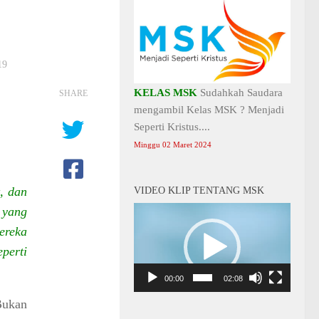
19
KELAS MSK
Sudahkah Saudara
SHARE
mengambil Kelas MSK ? Menjadi
Seperti Kristus....
Minggu 02 Maret 2024
, dan
VIDEO KLIP TENTANG MSK
 yang
Video
Player
ereka
perti
00:00
02:08
Bukan