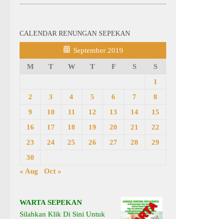
CALENDAR RENUNGAN SEPEKAN
September 2019
M
T
W
T
F
S
S
1
2
3
4
5
6
7
8
9
10
11
12
13
14
15
16
17
18
19
20
21
22
23
24
25
26
27
28
29
30
« Aug
Oct »
WARTA SEPEKAN
Silahkan Klik Di Sini Untuk