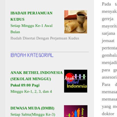
Pada t
menyak
IBADAH PERJAMUAN
gereja
KUDUS
mayori
Setiap Minggu Ke-1 Awal
Bulan
sarjana
Ibadah Disertai Dengan Perjamuan Kudus
jemaat
pertent
gembal
menjadi
para g
ANAK BETHEL INDONESIA
assesor
(SEKOLAH MINGGU)
Para d
Pukul 09:00 Pagi
memasar
Minggu Ke-1, 2, 3, dan 4
memasar
yang me
DEWASA MUDA (DMBI)
doktor
Setiap Sabtu(Minggu Ke-3)