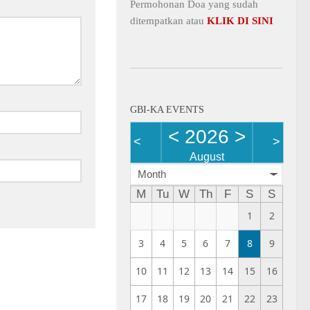
Permohonan Doa yang sudah
ditempatkan atau
KLIK DI SINI
GBI-KA EVENTS
<
2026
>
<
>
August
Month
M
Tu
W
Th
F
S
S
1
2
3
4
5
6
7
8
9
10
11
12
13
14
15
16
17
18
19
20
21
22
23