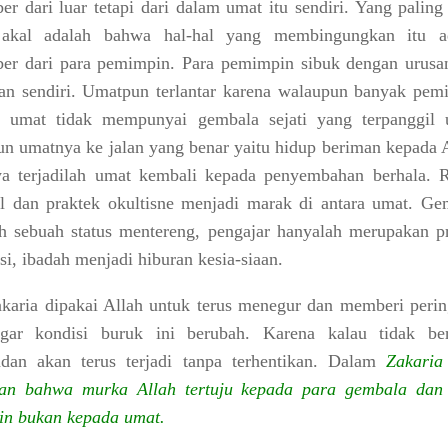
er dari luar tetapi dari dalam umat itu sendiri. Yang paling
akal adalah bahwa hal-hal yang membingungkan itu a
er dari para pemimpin. Para pemimpin sibuk dengan urusa
an sendiri. Umatpun terlantar karena walaupun banyak pem
a umat tidak mempunyai gembala sejati yang terpanggil 
n umatnya ke jalan yang benar yaitu hidup beriman kepada A
a terjadilah umat kembali kepada penyembahan berhala. 
 dan praktek okultisne menjadi marak di antara umat. Ge
h sebuah status mentereng, pengajar hanyalah merupakan pr
si, ibadah menjadi hiburan kesia-siaan.
karia dipakai Allah untuk terus menegur dan memberi perin
agar kondisi buruk ini berubah. Karena kalau tidak be
dan akan terus terjadi tanpa terhentikan. Dalam
Zakaria
skan bahwa murka Allah tertuju kepada para gembala dan
n bukan kepada umat.