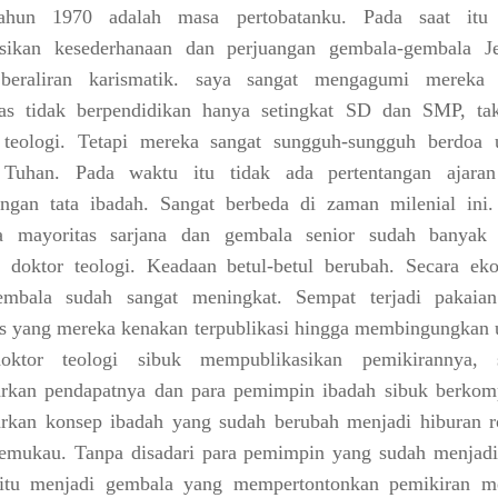
ahun 1970 adalah masa pertobatanku. Pada saat itu
sikan kesederhanaan dan perjuangan gembala-gembala J
 beraliran karismatik. saya sangat mengagumi mereka
tas tidak berpendidikan hanya setingkat SD dan SMP, ta
 teologi. Tetapi mereka sangat sungguh-sungguh berdoa 
 Tuhan. Pada waktu itu tidak ada pertentangan ajara
angan tata ibadah. Sangat berbeda di zaman milenial ini.
a mayoritas sarjana dan gembala senior sudah banyak
 doktor teologi. Keadaan betul-betul berubah. Secara ek
embala sudah sangat meningkat. Sempat terjadi pakaia
is yang mereka kenakan terpublikasi hingga membingungkan 
oktor teologi sibuk mempublikasikan pemikirannya, 
kan pendapatnya dan para pemimpin ibadah sibuk berkomp
kan konsep ibadah yang sudah berubah menjadi hiburan r
mukau. Tanpa disadari para pemimpin yang sudah menjadi
 itu menjadi gembala yang mempertontonkan pemikiran m