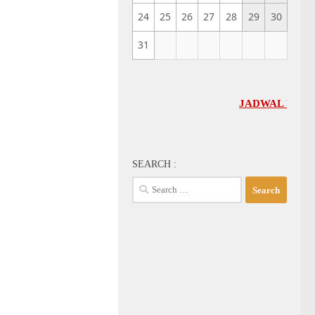
24
25
26
27
28
29
30
31
JADWAL UMUM GBI-KA S
SEARCH :
Search
for: