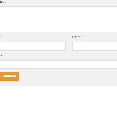
ent
e
*
Email
*
te