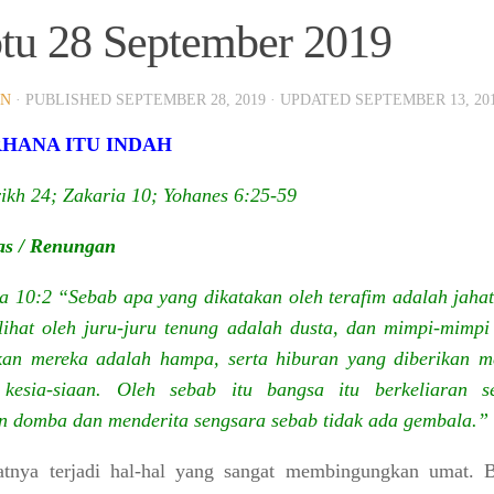
tu 28 September 2019
at Menghubungi Sekretariat GBI Karang Anyar.
IN
· PUBLISHED
SEPTEMBER 28, 2019
· UPDATED
SEPTEMBER 13, 20
HANA ITU INDAH
ikh 24; Zakaria 10; Yohanes 6:25-59
as / Renungan
a 10:2 “Sebab apa yang dikatakan oleh terafim adalah jahat
lihat oleh juru-juru tenung adalah dusta, dan mimpi-mimpi
kan mereka adalah hampa, serta hiburan yang diberikan m
 kesia-siaan. Oleh sebab itu bangsa itu berkeliaran se
elihat Tema 2026 Selengkapnya
 domba dan menderita sengsara sebab tidak ada gembala.”
atnya terjadi hal-hal yang sangat membingungkan umat. 