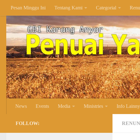
Pesan Minggu Ini
Tentang Kami
Categorial
Renu
Skip to content
News
Events
Media
Ministries
Info Lainn
FOLLOW:
RENUN