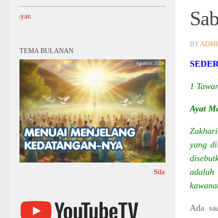
Sab
Informasi Lainnya Dap
BY
ADM
TEMA BULANAN
SEDER
1 Tawar
Ayat M
Zakhari
yang di
disebut
adalah
Silahkan Klik Di Sini Untuk M
kawanan
Ada sa