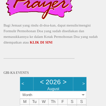
Bagi Jemaat yang rindu di-doa-kan, dapat menulis/mengisi
Formulir Permohonan Doa yang sudah disediakan dan
memasukkannya ke dalam Kotak Permohonan Doa yang sudah
ditempatkan atau
KLIK DI SINI
GBI-KA EVENTS
<
2026
>
<
>
August
Month
M
Tu
W
Th
F
S
S