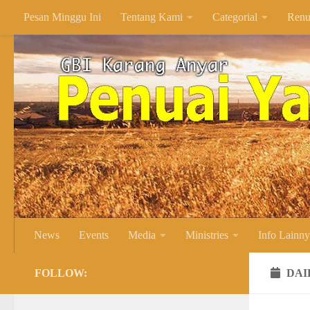
Pesan Minggu Ini
Tentang Kami
Categorial
Renu
Skip to content
News
Events
Media
Ministries
Info Lainn
FOLLOW:
DAI