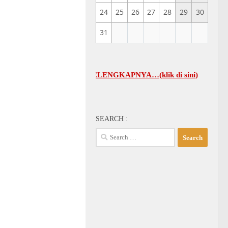
24
25
26
27
28
29
30
31
UMUM GBI-KA SELENGKAPNYA…(klik di sini)
SEARCH :
Search
for: