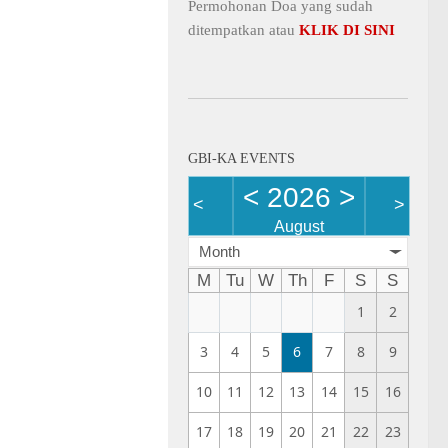
Permohonan Doa yang sudah
ditempatkan atau
KLIK DI SINI
GBI-KA EVENTS
<
2026
>
<
>
August
Month
M
Tu
W
Th
F
S
S
1
2
3
4
5
6
7
8
9
10
11
12
13
14
15
16
17
18
19
20
21
22
23