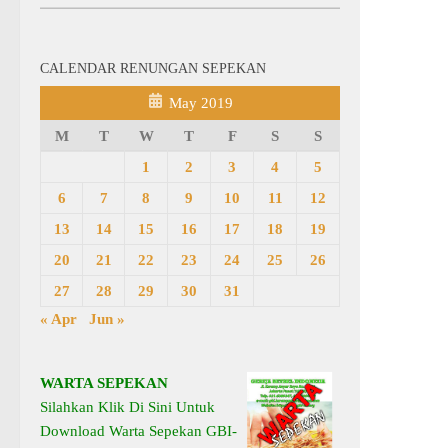
CALENDAR RENUNGAN SEPEKAN
May 2019
M
T
W
T
F
S
S
1
2
3
4
5
6
7
8
9
10
11
12
13
14
15
16
17
18
19
20
21
22
23
24
25
26
27
28
29
30
31
« Apr
Jun »
WARTA SEPEKAN
Silahkan Klik Di Sini Untuk
Download Warta Sepekan GBI-