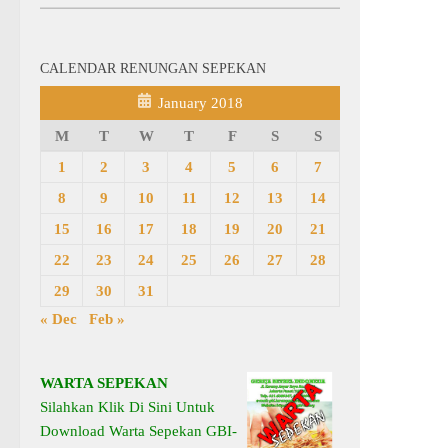
CALENDAR RENUNGAN SEPEKAN
January 2018
M
T
W
T
F
S
S
1
2
3
4
5
6
7
8
9
10
11
12
13
14
15
16
17
18
19
20
21
22
23
24
25
26
27
28
29
30
31
« Dec
Feb »
WARTA SEPEKAN
Silahkan Klik Di Sini Untuk
Download Warta Sepekan GBI-