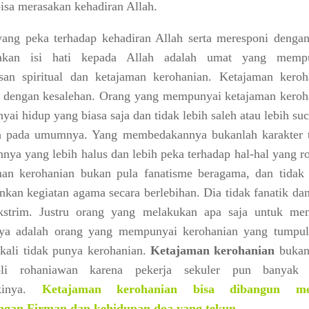
isa merasakan kehadiran Allah.
ang peka terhadap kehadiran Allah serta meresponi dengan
akan isi hati kepada Allah adalah umat yang memp
san spiritual dan ketajaman kerohanian. Ketajaman keroh
 dengan kesalehan. Orang yang mempunyai ketajaman keroh
ai hidup yang biasa saja dan tidak lebih saleh atau lebih suc
a pada umumnya. Yang membedakannya bukanlah karakter t
nnya yang lebih halus dan lebih peka terhadap hal-hal yang r
an kerohanian bukan pula fanatisme beragama, dan tidak 
nkan kegiatan agama secara berlebihan. Dia tidak fanatik da
ekstrim. Justru orang yang melakukan apa saja untuk me
ya adalah orang yang mempunyai kerohanian yang tumpul
kali tidak punya kerohanian.
Ketajaman kerohanian
bukan
li rohaniawan karena pekerja sekuler pun banyak
ikinya.
Ketajaman kerohanian bisa dibangun mel
ngan Firman dan kehidupan doa yang tekun.