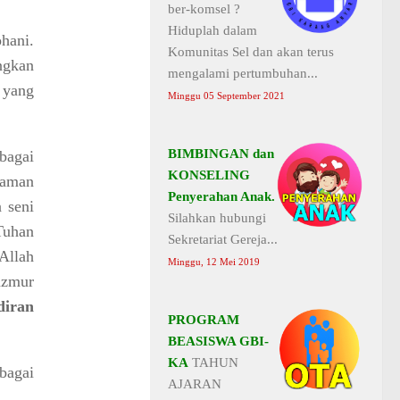
ber-komsel ?
Hiduplah dalam
hani.
Komunitas Sel dan akan terus
ngkan
mengalami pertumbuhan...
 yang
Minggu 05 September 2021
BIMBINGAN dan
bagai
KONSELING
jaman
Penyerahan Anak.
 seni
Silahkan hubungi
Tuhan
Sekretariat Gereja...
Allah
Minggu, 12 Mei 2019
azmur
iran
PROGRAM
BEASISWA GBI-
KA
TAHUN
bagai
AJARAN