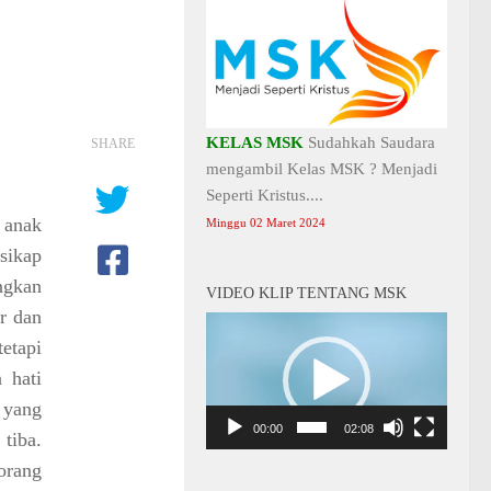
KELAS MSK
Sudahkah Saudara
SHARE
mengambil Kelas MSK ? Menjadi
Seperti Kristus....
 anak
Minggu 02 Maret 2024
sikap
ngkan
VIDEO KLIP TENTANG MSK
r dan
Video
etapi
Player
 hati
 yang
00:00
02:08
tiba.
orang