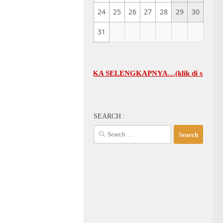
24
25
26
27
28
29
30
31
WAL UMUM GBI-KA SELENGKAPNYA…(klik di sini)
SEARCH :
Search
for: