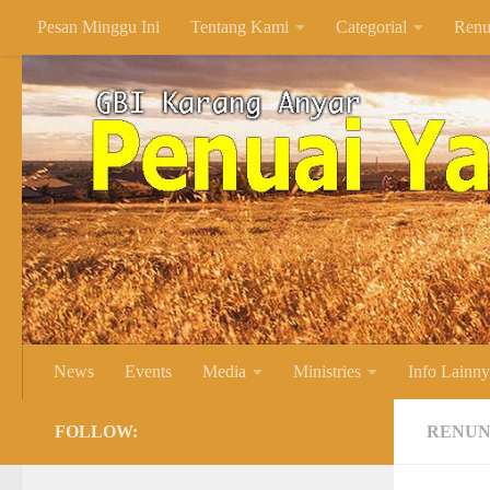
Pesan Minggu Ini
Tentang Kami
Categorial
Renu
Skip to content
News
Events
Media
Ministries
Info Lainn
FOLLOW:
RENUN