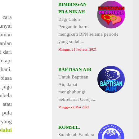
BIMBINGAN
PRA NIKAH
 cara
Bagi Calon
unyai
Pengantin harus
anian
mengikuti BPN selama periode
yang sudah...
anian
Minggu, 21 Februari 2021
i dari
etapi
ohani.
BAPTISAN AIR
Untuk Baptisan
biasa
Air, dapat
n juga
menghubungi
mbela
Sekretariat Gereja...
 atau
Minggu 22 Mei 2022
 pula
 yang
KOMSEL.
alui
Sudahkah Saudara