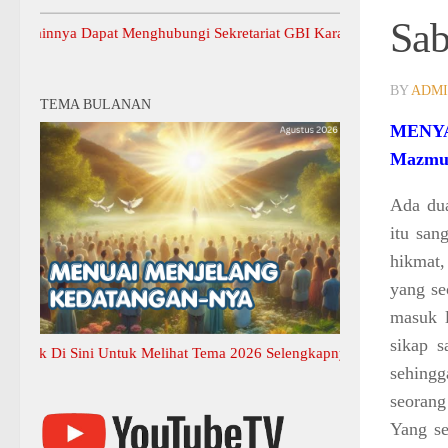
Sab
nya Dapat Menghubungi Sekretariat GBI Karang Anyar.
BY
ADM
TEMA BULANAN
MENYA
Mazmur
Ada du
itu san
hikmat,
yang se
masuk l
sikap s
Di Sini Untuk Melihat Tema 2026 Selengkapnya
sehingg
seorang
Yang se