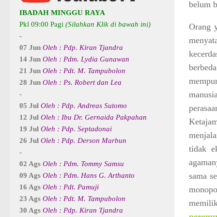
belum b
IBADAH MINGGU RAYA
Pkl 09:00 Pagi
(Silahkan Klik di bawah ini)
Orang y
-
menyat
07 Jun
Oleh : Pdp. Kiran Tjandra
kecerda
14 Jun
Oleh : Pdm. Lydia Gunawan
berbeda
21 Jun
Oleh : Pdt. M. Tampubolon
mempuny
28 Jun
Oleh : Ps. Robert dan Lea
manusi
-
05 Jul
Oleh : Pdp. Andreas Sutomo
perasaa
12 Jul
Oleh : Ibu Dr. Gernaida Pakpahan
Ketajam
19 Jul
Oleh : Pdp. Septadonai
menjala
26 Jul
Oleh : Pdp. Derson Marbun
tidak 
-
agaman
02 Ags
Oleh : Pdm. Tommy Samsu
sama se
09 Ags
Oleh : Pdm. Hans G. Arthanto
16 Ags
Oleh : Pdt. Pamuji
monopo
23 Ags
Oleh : Pdt. M. Tampubolon
memil
30 Ags
Oleh : Pdp. Kiran Tjandra
perenu