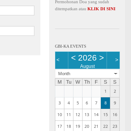
Permohonan Doa yang sudah
ditempatkan atau
KLIK DI SINI
GBI-KA EVENTS
<
2026
>
<
>
August
Month
M
Tu
W
Th
F
S
S
1
2
3
4
5
6
7
8
9
10
11
12
13
14
15
16
17
18
19
20
21
22
23