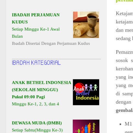
Ketajam
IBADAH PERJAMUAN
ketaja
KUDUS
Setiap Minggu Ke-1 Awal
dan mer
Bulan
sedang 
Ibadah Disertai Dengan Perjamuan Kudus
Pemazm
sosok s
kerohan
yang in
ANAK BETHEL INDONESIA
yang me
(SEKOLAH MINGGU)
di sam
Pukul 09:00 Pagi
dengan
Minggu Ke-1, 2, 3, dan 4
gembal
DEWASA MUDA (DMBI)
M1 
Setiap Sabtu(Minggu Ke-3)
gem