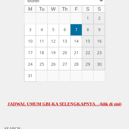
Month
M
Tu
W
Th
F
S
S
1
2
3
4
5
6
7
8
9
10
11
12
13
14
15
16
17
18
19
20
21
22
23
24
25
26
27
28
29
30
31
ADWAL UMUM GBI-KA SELENGKAPNYA…(klik di sini)
SEARCH :