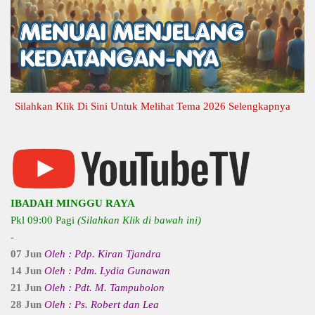
lahkan Klik Di Sini Untuk Melihat Tema 2026 Selengkapnya
IBADAH MINGGU RAYA
Pkl 09:00 Pagi
(Silahkan Klik di bawah ini)
-
07 Jun
Oleh : Pdp. Kiran Tjandra
14 Jun
Oleh : Pdm. Lydia Gunawan
21 Jun
Oleh : Pdt. M. Tampubolon
28 Jun
Oleh : Ps. Robert dan Lea