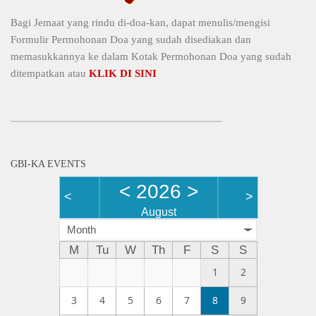
Bagi Jemaat yang rindu di-doa-kan, dapat menulis/mengisi
Formulir Permohonan Doa yang sudah disediakan dan
memasukkannya ke dalam Kotak Permohonan Doa yang sudah
ditempatkan atau
KLIK DI SINI
GBI-KA EVENTS
<
2026
>
<
>
August
Month
M
Tu
W
Th
F
S
S
1
2
3
4
5
6
7
8
9