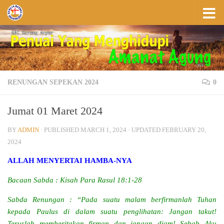
Skip to content
RENUNGAN SEPEKAN 2024
0
Jumat 01 Maret 2024
BY
ADMIN
· PUBLISHED
MARCH 1, 2024
· UPDATED
FEBRUARY 20,
2024
ALLAH MENYERTAI HAMBA-NYA
Bacaan Sabda : Kisah Para Rasul 18:1-28
Sabda Renungan : “Pada suatu malam berfirmanlah Tuhan
kepada Paulus di dalam suatu penglihatan: Jangan takut!
Teruslah memberitakan firman dan jangan diam! Sebab Aku