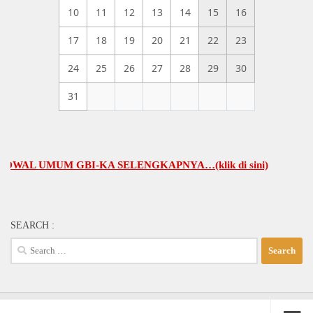
10
11
12
13
14
15
16
17
18
19
20
21
22
23
24
25
26
27
28
29
30
31
 UMUM GBI-KA SELENGKAPNYA…(klik di sini)
SEARCH :
Search
for: