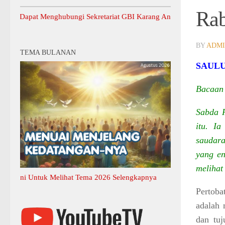
Rab
pat Menghubungi Sekretariat GBI Karang Anyar.
BY
ADM
TEMA BULANAN
SAULU
Bacaan 
Sabda R
itu. I
saudara
yang en
melihat
i Untuk Melihat Tema 2026 Selengkapnya
Pertoba
adalah 
dan tu