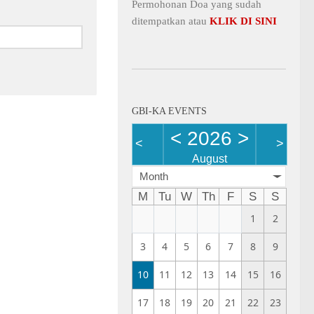
Permohonan Doa yang sudah
ditempatkan atau
KLIK DI SINI
GBI-KA EVENTS
<
2026
>
<
>
August
Month
M
Tu
W
Th
F
S
S
1
2
3
4
5
6
7
8
9
10
11
12
13
14
15
16
17
18
19
20
21
22
23