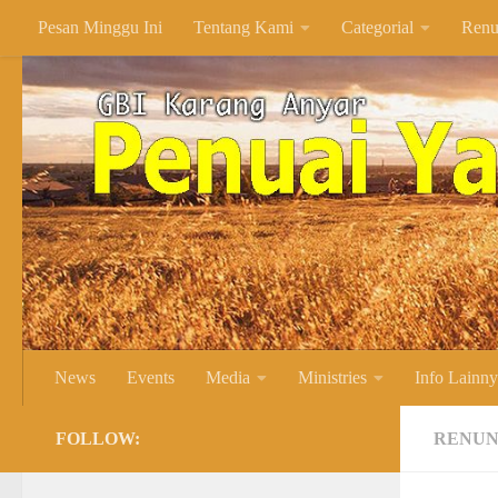
Pesan Minggu Ini
Tentang Kami
Categorial
Renu
Skip to content
News
Events
Media
Ministries
Info Lainn
FOLLOW:
RENUN