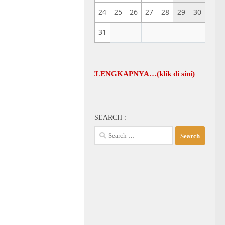
24
25
26
27
28
29
30
31
MUM GBI-KA SELENGKAPNYA…(klik di sini)
SEARCH :
Search
for: