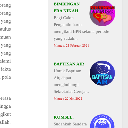
BIMBINGAN
orang
PRA NIKAH
orang
Bagi Calon
 yang
Pengantin harus
aulus
mengikuti BPN selama periode
emuan
yang sudah...
 yang
Minggu, 21 Februari 2021
 yang
alami
BAPTISAN AIR
fakta
Untuk Baptisan
 pola
Air, dapat
menghubungi
Sekretariat Gereja...
erasa
Minggu 22 Mei 2022
ingga
gikut
KOMSEL.
llah.
Sudahkah Saudara