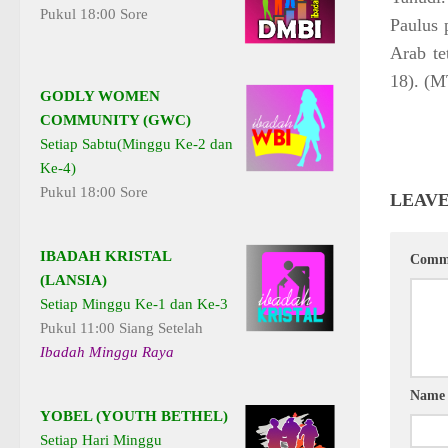
Pukul 18:00 Sore
Paulus 
Arab te
18).
(M
GODLY WOMEN
COMMUNITY (GWC)
Setiap Sabtu(Minggu Ke-2 dan
Ke-4)
Pukul 18:00 Sore
LEAVE
IBADAH KRISTAL
Comm
(LANSIA)
Setiap Minggu Ke-1 dan Ke-3
Pukul 11:00 Siang Setelah
Ibadah Minggu Raya
Nam
YOBEL (YOUTH BETHEL)
Setiap Hari Minggu