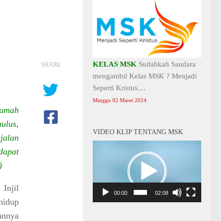
KELAS MSK
Sudahkah Saudara
SHARE
mengambil Kelas MSK ? Menjadi
Seperti Kristus....
Minggu 02 Maret 2024
rumah
ulus,
VIDEO KLIP TENTANG MSK
jalan
Video
dapat
Player
)
Injil
00:00
02:08
hidup
annya