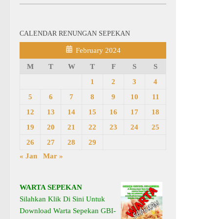
CALENDAR RENUNGAN SEPEKAN
February 2024
M
T
W
T
F
S
S
1
2
3
4
5
6
7
8
9
10
11
12
13
14
15
16
17
18
19
20
21
22
23
24
25
26
27
28
29
« Jan
Mar »
WARTA SEPEKAN
Silahkan Klik Di Sini Untuk
Download Warta Sepekan GBI-