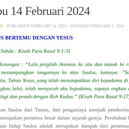
u 14 Februari 2024
IN
· PUBLISHED
FEBRUARY 14, 2024
· UPDATED
FEBRUARY 1, 2024
S BERTEMU DENGAN YESUS
Sabda : Kisah Para Rasul 9:1-31
enungan : “Lalu pergilah Ananias ke situ dan masuk ke 
a menumpangkan tangannya ke atas Saulus, katanya: ”Sa
ku, Tuhan Yesus, yang telah menampakkan diri kepadamu di 
gkau lalui, telah menyuruh aku kepadamu, supaya engkau 
 lagi dan penuh dengan Roh Kudus.” (Kisah Para Rasul 9:17
tan Saulus dari Tarsus, dari penganiaya menjadi pemberita 
merupakan peristiwa besar dalam sejarah gereja.
Perubahan 
juan hidup
Saulus adalah merupakan
dampak dari pertemu