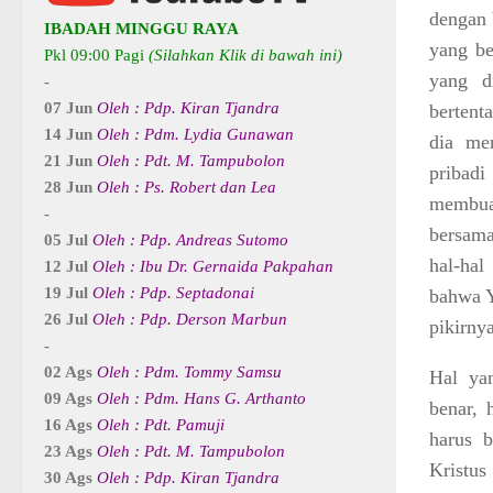
dengan 
IBADAH MINGGU RAYA
yang be
Pkl 09:00 Pagi
(Silahkan Klik di bawah ini)
yang d
-
07 Jun
Oleh : Pdp. Kiran Tjandra
bertent
14 Jun
Oleh : Pdm. Lydia Gunawan
dia me
21 Jun
Oleh : Pdt. M. Tampubolon
pribad
28 Jun
Oleh : Ps. Robert dan Lea
membuat
-
bersama
05 Jul
Oleh : Pdp. Andreas Sutomo
hal-hal
12 Jul
Oleh : Ibu Dr. Gernaida Pakpahan
19 Jul
Oleh : Pdp. Septadonai
bahwa
26 Jul
Oleh : Pdp. Derson Marbun
pikirnya
-
02 Ags
Oleh : Pdm. Tommy Samsu
Hal yan
09 Ags
Oleh : Pdm. Hans G. Arthanto
benar, 
16 Ags
Oleh : Pdt. Pamuji
harus 
23 Ags
Oleh : Pdt. M. Tampubolon
Kristu
30 Ags
Oleh : Pdp. Kiran Tjandra