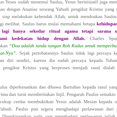
n Yesus sudah menemui Saulus, Yesus berinisiatif juga men
an dengan Ananias seorang Yahudi pengikut Kristus yang s
 siap melakukan kehendak Allah, untuk mendoakan Saulus
agi melihat. Saulus harus mulai memahami betapa
kehidupa
lagi hanya sekedar ritual agama tetapi sarana u
lami kedekatan hidup dengan Allah.
Charles Spur
akan
“Doa adalah tanda tangan Roh Kudus untuk memperba
at-Nya”.
Sejak pertobatannya Saulus tidak lagi percaya k
ran diri sendiri, karena dia sudah percaya kepada Tuha
 pengikut Kristus yang berproses menjadi rasul dialah 
ulus diperkenankan dan dibawa Barnabas kepada rasul yang
erima dan turut memberitakan Injil. Pengaruh Paulus semakin
 cukup cerdas membuktikan
Yesus adalah Mesias
kepada o
Yahudi. Paulus pun segera menghadapi perlawanan dari 
 Diperkiraankan pada saat menghadapi perlawanan inilah 