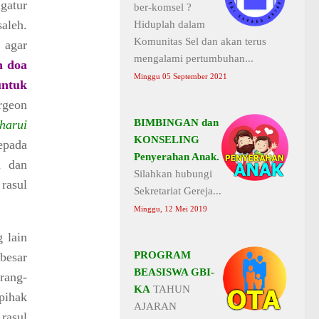
gatur
ber-komsel ?
aleh.
Hiduplah dalam
Komunitas Sel dan akan terus
 agar
mengalami pertumbuhan...
n doa
Minggu 05 September 2021
ntuk
geon
BIMBINGAN dan
harui
KONSELING
epada
Penyerahan Anak.
n dan
Silahkan hubungi
rasul
Sekretariat Gereja...
Minggu, 12 Mei 2019
 lain
PROGRAM
 besar
BEASISWA GBI-
rang-
KA
TAHUN
pihak
AJARAN
rasul