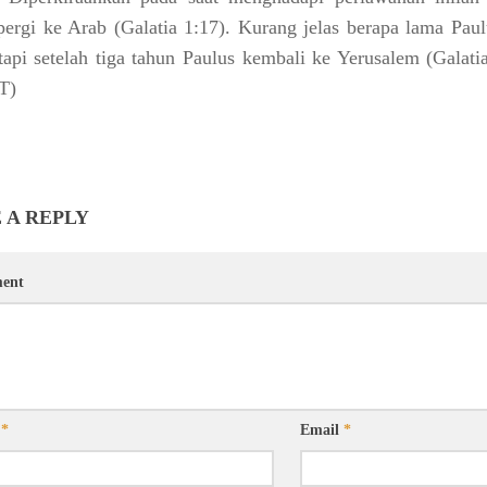
pergi ke Arab
(Galatia 1:17).
Kurang jelas berapa lama Paul
tapi setelah tiga tahun Paulus kembali ke Yerusalem
(Galati
T)
 A REPLY
ent
e
*
Email
*