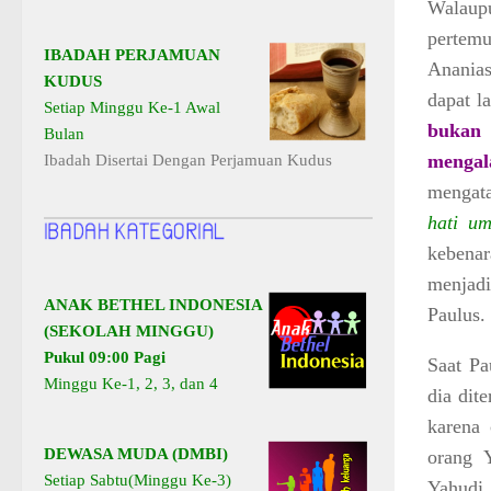
Walaupu
pertemu
IBADAH PERJAMUAN
Ananias
KUDUS
dapat l
Setiap Minggu Ke-1 Awal
bukan 
Bulan
menga
Ibadah Disertai Dengan Perjamuan Kudus
mengat
hati um
kebena
menjadi
ANAK BETHEL INDONESIA
Paulus.
(SEKOLAH MINGGU)
Pukul 09:00 Pagi
Saat Pa
Minggu Ke-1, 2, 3, dan 4
dia dit
karena
DEWASA MUDA (DMBI)
orang 
Setiap Sabtu(Minggu Ke-3)
Yahudi.