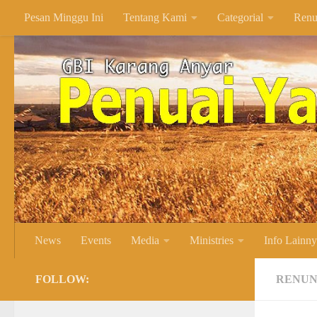
Pesan Minggu Ini
Tentang Kami
Categorial
Renu
Skip to content
News
Events
Media
Ministries
Info Lainn
FOLLOW:
RENUN