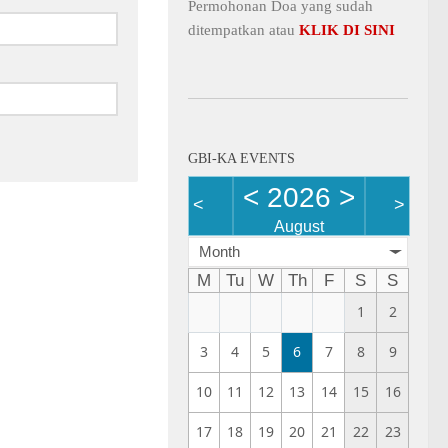
Permohonan Doa yang sudah
ditempatkan atau
KLIK DI SINI
GBI-KA EVENTS
<
2026
>
<
>
August
Month
M
Tu
W
Th
F
S
S
1
2
3
4
5
6
7
8
9
10
11
12
13
14
15
16
17
18
19
20
21
22
23