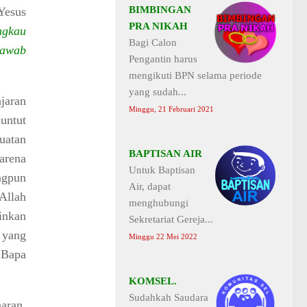
BIMBINGAN
Yesus
PRA NIKAH
ngkau
Bagi Calon
jawab
Pengantin harus
mengikuti BPN selama periode
yang sudah...
jaran
Minggu, 21 Februari 2021
untut
uatan
BAPTISAN AIR
arena
Untuk Baptisan
ngpun
Air, dapat
Allah
menghubungi
inkan
Sekretariat Gereja...
 yang
Minggu 22 Mei 2022
 Bapa
KOMSEL.
Sudahkah Saudara
aran.