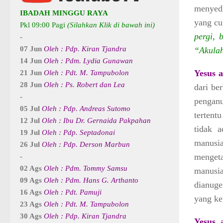
menyedi
IBADAH MINGGU RAYA
yang cu
Pkl 09:00 Pagi
(Silahkan Klik di bawah ini)
pergi, 
-
07 Jun
Oleh : Pdp. Kiran Tjandra
“Akulah
14 Jun
Oleh : Pdm. Lydia Gunawan
Yesus a
21 Jun
Oleh : Pdt. M. Tampubolon
28 Jun
Oleh : Ps. Robert dan Lea
dari be
-
pengan
05 Jul
Oleh : Pdp. Andreas Sutomo
tertent
12 Jul
Oleh : Ibu Dr. Gernaida Pakpahan
tidak 
19 Jul
Oleh : Pdp. Septadonai
manusia
26 Jul
Oleh : Pdp. Derson Marbun
menget
-
02 Ags
Oleh : Pdm. Tommy Samsu
manusia
09 Ags
Oleh : Pdm. Hans G. Arthanto
dianuge
16 Ags
Oleh : Pdt. Pamuji
yang ke
23 Ags
Oleh : Pdt. M. Tampubolon
30 Ags
Oleh : Pdp. Kiran Tjandra
Yesus 