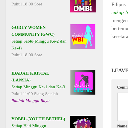
Filipus
Pukul 18:00 Sore
cukup b
mengen
GODLY WOMEN
bertem
COMMUNITY (GWC)
kesetar
Setiap Sabtu(Minggu Ke-2 dan
Ke-4)
Pukul 18:00 Sore
LEAVE
IBADAH KRISTAL
(LANSIA)
Setiap Minggu Ke-1 dan Ke-3
Comm
Pukul 11:00 Siang Setelah
Ibadah Minggu Raya
YOBEL (YOUTH BETHEL)
Setiap Hari Minggu
Nam