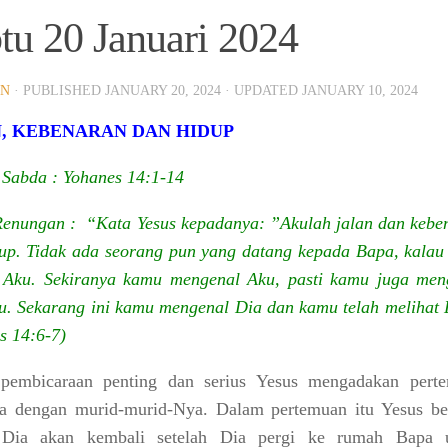
tu 20 Januari 2024
a Dapat Menghubungi Sekretariat GBI Karang Anyar.
IN
· PUBLISHED
JANUARY 20, 2024
· UPDATED
JANUARY 10, 2024
, KEBENARAN DAN HIDUP
Sabda : Yohanes 14:1-14
Renungan :
“Kata Yesus kepadanya: ”Akulah jalan dan kebe
up. Tidak ada seorang pun yang datang kepada Bapa, kalau 
 Aku. Sekiranya kamu mengenal Aku, pasti kamu juga men
. Sekarang ini kamu mengenal Dia dan kamu telah melihat 
s 14:6-7)
tuk Melihat Tema 2026 Selengkapnya
pembicaraan penting dan serius Yesus mengadakan pert
a dengan murid-murid-Nya. Dalam pertemuan itu Yesus ber
Dia akan kembali setelah Dia pergi ke rumah Bapa 