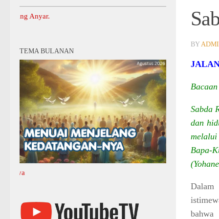
Sab
Informasi Lainny
BY
ADM
TEMA BULANAN
JALAN
Bacaan 
Sabda 
dan hid
melalui
Bapa-Ku
(Yohane
Silahkan Klik Di Sini Un
Dalam 
istimew
bahwa 