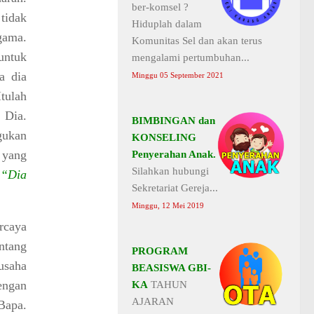
ber-komsel ?
tidak
Hiduplah dalam
gama.
Komunitas Sel dan akan terus
untuk
mengalami pertumbuhan...
a dia
Minggu 05 September 2021
tulah
 Dia.
BIMBINGAN dan
gukan
KONSELING
 yang
Penyerahan Anak.
Silahkan hubungi
“Dia
Sekretariat Gereja...
Minggu, 12 Mei 2019
rcaya
ntang
PROGRAM
usaha
BEASISWA GBI-
engan
KA
TAHUN
AJARAN
Bapa.