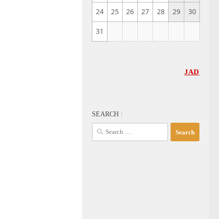
24
25
26
27
28
29
30
31
JADWAL UMUM GBI-
SEARCH :
Search
for: