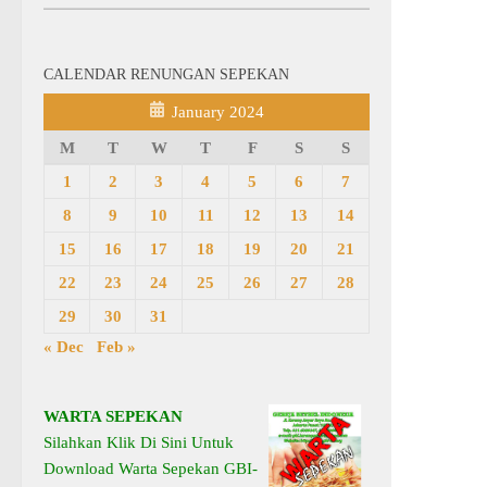
CALENDAR RENUNGAN SEPEKAN
January 2024
M
T
W
T
F
S
S
1
2
3
4
5
6
7
8
9
10
11
12
13
14
15
16
17
18
19
20
21
22
23
24
25
26
27
28
29
30
31
« Dec
Feb »
WARTA SEPEKAN
Silahkan Klik Di Sini Untuk
Download Warta Sepekan GBI-