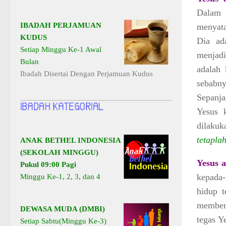
Dalam 
IBADAH PERJAMUAN
menyata
KUDUS
Dia ad
Setiap Minggu Ke-1 Awal
menjadi
Bulan
adalah 
Ibadah Disertai Dengan Perjamuan Kudus
sebabn
Sepanj
Yesus 
dilaku
tetapla
ANAK BETHEL INDONESIA
(SEKOLAH MINGGU)
Yesus 
Pukul 09:00 Pagi
kepada-
Minggu Ke-1, 2, 3, dan 4
hidup t
member
DEWASA MUDA (DMBI)
tegas Y
Setiap Sabtu(Minggu Ke-3)