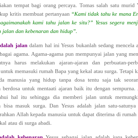
akan tempat bagi orang percaya. Tomas salah satu murid 
kup kritis membuat pertanyaan
“Kami tidak tahu ke mana E
bagaimanakah kami tahu jalan ke situ?” Yesus segera men
 jalan dan kebenaran dan hidup”.
dalah jalan
dalam hal ini Yesus bukanlah sedang mencela a
rbagai agama. Agama-agama pun mempunyai jalan yang men
utnya harus melakukan ajaran-ajaran dan perbuatan-perb
u untuk memasuki rumah Bapa yang kekal atau surga. Tetapi k
ada manusia yang hidup tanpa dosa tentu saja tak seora
 berdosa untuk mentaati ajaran baik itu dengan sempurna. 
ahui hal itu sehingga dia memberi jalan untuk memungk
 bisa masuk surga. Dan Yesus adalah jalan satu-satunya
rahkan Allah kepada manusia untuk dapat diterima di rumah
kal atau di surga abadi.
adalah kebenaran
Yesus sebagai jalan adalah juga keben