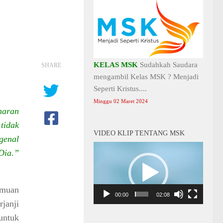
KELAS MSK
Sudahkah Saudara
SHARE
mengambil Kelas MSK ? Menjadi
Seperti Kristus....
Minggu 02 Maret 2024
naran
tidak
VIDEO KLIP TENTANG MSK
genal
Video
Dia.”
Player
emuan
00:00
02:08
janji
untuk