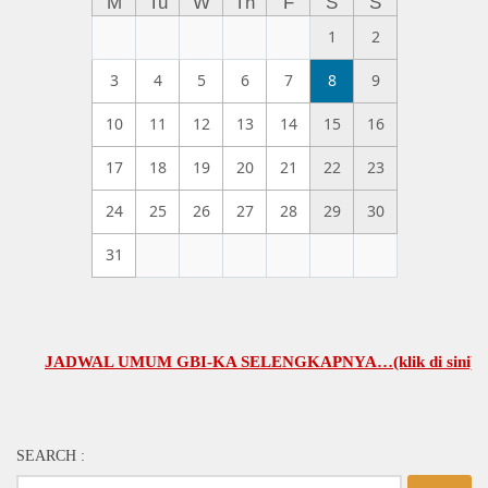
M
Tu
W
Th
F
S
S
1
2
3
4
5
6
7
8
9
10
11
12
13
14
15
16
17
18
19
20
21
22
23
24
25
26
27
28
29
30
31
JADWAL UMUM GBI-KA SELENGKAPNYA…(klik di sini)
SEARCH :
Search