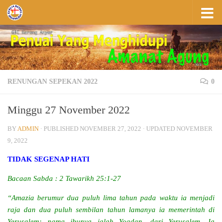
Skip to content
RENUNGAN SEPEKAN 2022
0
Minggu 27 November 2022
BY
ADMIN
· PUBLISHED
NOVEMBER 27, 2022
· UPDATED
NOVEMBER
9, 2022
TIDAK SEGENAP HATI
Bacaan Sabda : 2 Tawarikh 25:1-27
“Amazia berumur dua puluh lima tahun pada waktu ia menjadi
raja dan dua puluh sembilan tahun lamanya ia memerintah di
Yerusalem; nama ibunya ialah Yoadan, dari Yerusalem. Ia