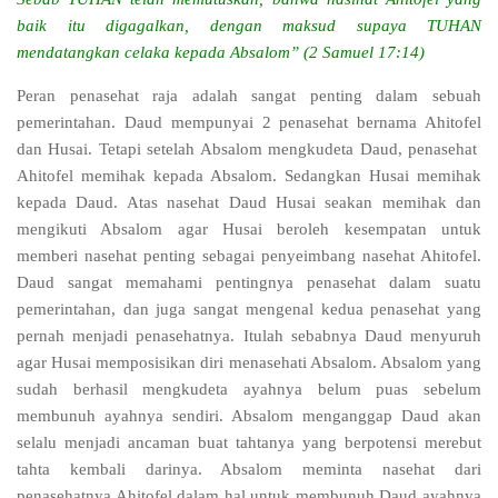
baik itu digagalkan, dengan maksud supaya TUHAN
mendatangkan celaka kepada Absalom” (2 Samuel 17:14)
Peran penasehat raja adalah sangat penting dalam sebuah
pemerintahan. Daud mempunyai 2 penasehat bernama Ahitofel
dan Husai. Tetapi setelah Absalom mengkudeta Daud, penasehat
Ahitofel memihak kepada Absalom. Sedangkan Husai memihak
kepada Daud. Atas nasehat Daud Husai seakan memihak dan
mengikuti Absalom agar Husai beroleh kesempatan untuk
memberi nasehat penting sebagai penyeimbang nasehat Ahitofel.
Daud sangat memahami pentingnya penasehat dalam suatu
pemerintahan, dan juga sangat mengenal kedua penasehat yang
pernah menjadi penasehatnya. Itulah sebabnya Daud menyuruh
agar Husai memposisikan diri menasehati Absalom. Absalom yang
sudah berhasil mengkudeta ayahnya belum puas sebelum
membunuh ayahnya sendiri. Absalom menganggap Daud akan
selalu menjadi ancaman buat tahtanya yang berpotensi merebut
tahta kembali darinya. Absalom meminta nasehat dari
penasehatnya Ahitofel dalam hal untuk membunuh Daud ayahnya