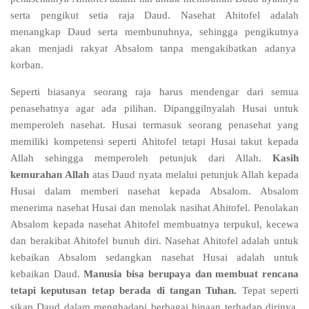
serta pengikut setia raja Daud. Nasehat Ahitofel adalah
menangkap Daud serta membunuhnya, sehingga pengikutnya
akan menjadi rakyat Absalom tanpa mengakibatkan adanya
korban.
Seperti biasanya seorang raja harus mendengar dari semua
penasehatnya agar ada pilihan. Dipanggilnyalah Husai untuk
memperoleh nasehat. Husai termasuk seorang penasehat yang
memiliki kompetensi seperti Ahitofel tetapi Husai takut kepada
Allah sehingga memperoleh petunjuk dari Allah.
Kasih
kemurahan Allah
atas Daud nyata melalui petunjuk Allah kepada
Husai dalam memberi nasehat kepada Absalom. Absalom
menerima nasehat Husai dan menolak nasihat Ahitofel. Penolakan
Absalom kepada nasehat Ahitofel membuatnya terpukul, kecewa
dan berakibat Ahitofel bunuh diri. Nasehat Ahitofel adalah untuk
kebaikan Absalom sedangkan nasehat Husai adalah untuk
kebaikan Daud.
Manusia bisa berupaya dan membuat rencana
tetapi keputusan tetap berada di tangan Tuhan.
Tepat seperti
sikap Daud dalam menghadapi berbagai hinaan terhadap dirinya.