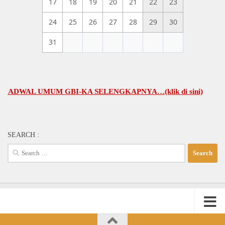
17
18
19
20
21
22
23
24
25
26
27
28
29
30
31
WAL UMUM GBI-KA SELENGKAPNYA…(klik di sini)
SEARCH :
Search
for: