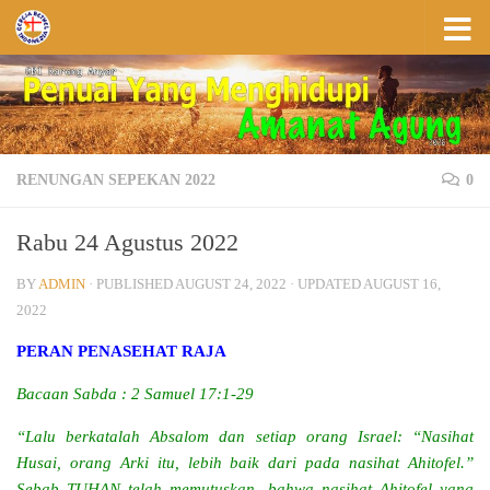
Skip to content
RENUNGAN SEPEKAN 2022
0
Rabu 24 Agustus 2022
BY
ADMIN
· PUBLISHED
AUGUST 24, 2022
· UPDATED
AUGUST 16,
2022
PERAN PENASEHAT RAJA
Bacaan Sabda : 2 Samuel 17:1-29
“Lalu berkatalah Absalom dan setiap orang Israel: “Nasihat
Husai, orang Arki itu, lebih baik dari pada nasihat Ahitofel.”
Sebab TUHAN telah memutuskan, bahwa nasihat Ahitofel yang