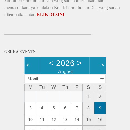
Formulir Permohonan Doa yang sudah disediakan dan
memasukkannya ke dalam Kotak Permohonan Doa yang sudah
ditempatkan atau
KLIK DI SINI
GBI-KA EVENTS
<
2026
>
<
>
August
Month
M
Tu
W
Th
F
S
S
1
2
3
4
5
6
7
8
9
10
11
12
13
14
15
16