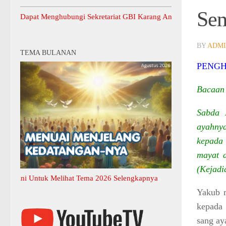
Sen
at Menghubungi Sekretariat GBI Karang Anyar.
BY
ADM
TEMA BULANAN
PENG
Bacaan 
Sabda 
ayahny
kepada
mayat a
(Kejadi
 Untuk Melihat Tema 2026 Selengkapnya
Yakub m
kepada
sang ay