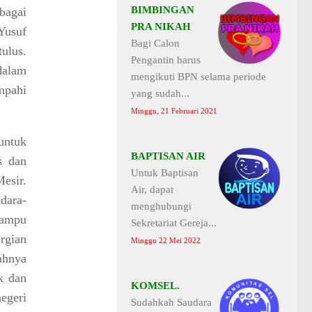
BIMBINGAN
bagai
PRA NIKAH
Yusuf
Bagi Calon
ulus.
Pengantin harus
dalam
mengikuti BPN selama periode
mpahi
yang sudah...
Minggu, 21 Februari 2021
untuk
BAPTISAN AIR
s dan
Untuk Baptisan
esir.
Air, dapat
dara-
menghubungi
mampu
Sekretariat Gereja...
rgian
Minggu 22 Mei 2022
ahnya
k dan
KOMSEL.
egeri
Sudahkah Saudara