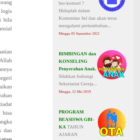
orang
ber-komsel ?
 logis
Hiduplah dalam
Komunitas Sel dan akan terus
 bila
mengalami pertumbuhan...
nsial
Minggu 05 September 2021
atian
BIMBINGAN dan
Allah
KONSELING
annya
Penyerahan Anak.
Silahkan hubungi
egeri
Sekretariat Gereja...
aikan
Minggu, 12 Mei 2019
rahan
iadat
PROGRAM
 bisa
BEASISWA GBI-
angka
KA
TAHUN
k dan
AJARAN
katan