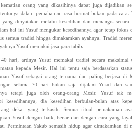
kematian orang yang dikasihinya dapat juga dijadikan se
 tentunya dalam pemahaman rasa hormat bukan pada cara. 
 yang dinyatakan melalui kesedihan dan menangis secara t
alam hal ini Yusuf mengukur kesedihannya agar tetap fokus 
s semua tradisi hingga dimakamkan ayahnya. Tradisi mere
yahnya Yusuf memakai jasa para tabib.
40 hari, artinya Yusuf memakai tradisi secara maksimal 
matan kepada Mesir. Hal ini tentu saja berdasarkan statu
an Yusuf sebagai orang ternama dan paling berjasa di M
ungan selama 70 hari bukan saja dijalani Yusuf dan sau
anya tetapi juga oleh orang-orang Mesir. Yusuf tak 
i kesedihannya, dia kesedihan berbulan-bulan atas kepe
orang dekat yang terkasih. Semua ritual pemakaman ay
apkan Yusuf dengan baik, benar dan dengan cara yang laya
at. Permintaan Yakub semasih hidup agar dimakamkan di n