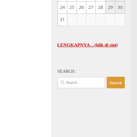
24
25
26
27
28
29
30
31
UM GBI-KA SELENGKAPNYA…(klik di sini)
SEARCH :
Search
for: