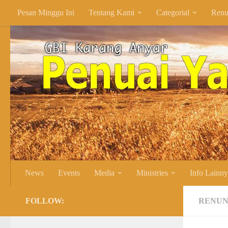
Pesan Minggu Ini
Tentang Kami
Categorial
Renu
Skip to content
News
Events
Media
Ministries
Info Lainn
FOLLOW:
RENUN