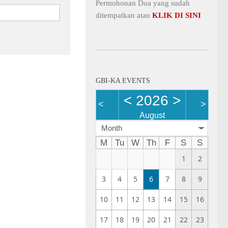
Permohonan Doa yang sudah
ditempatkan atau
KLIK DI SINI
GBI-KA EVENTS
<
2026
>
<
>
August
Month
M
Tu
W
Th
F
S
S
1
2
3
4
5
6
7
8
9
10
11
12
13
14
15
16
17
18
19
20
21
22
23