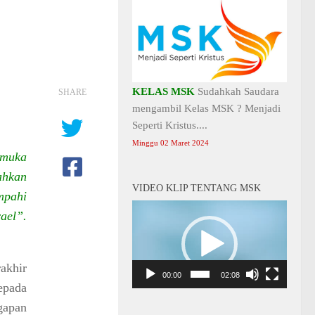
KELAS MSK
Sudahkah Saudara
SHARE
mengambil Kelas MSK ? Menjadi
Seperti Kristus....
Minggu 02 Maret 2024
 muka
ahkan
VIDEO KLIP TENTANG MSK
mpahi
Video
ael”.
Player
akhir
00:00
02:08
epada
gapan