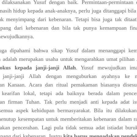
dilaksanakan Yusuf dengan baik. Permintaan-permintaan 
masih hidup kepada anak-anaknya, perlu juga ditanggapi bila
ak menyimpang dari kebenaran. Tetapi bisa juga tak ditaati
pang dari kebenaran dan bila tak punya kemampuan fina
mewujudkannya.
juga dipahami bahwa sikap Yusuf dalam menanggapi kem
 adalah merupakan usaha untuk mengarahkan umat pilihan 
fokus kepada janji-janji Allah
. Yusuf mewujudkan im
 janji-janji Allah dengan menguburkan ayahnya ke n
ian Kanaan. Acara dan ritual pemakaman biasanya disesu
 kearifan lokal, tetapi ada baiknya berada dalam pence
an firman Tuhan. Tak perlu menjadi anti kepada adat ist
emua aspek kehidupan bermasyarakat. Bila itu dilakukan
menutup kesempatan untuk memberitakan kebenaran dalam r
kan pencerahan. Lagi pula tidak semua adat istiadat buru
ang dari kebenaran. Justru
kita harus mengadakan pende