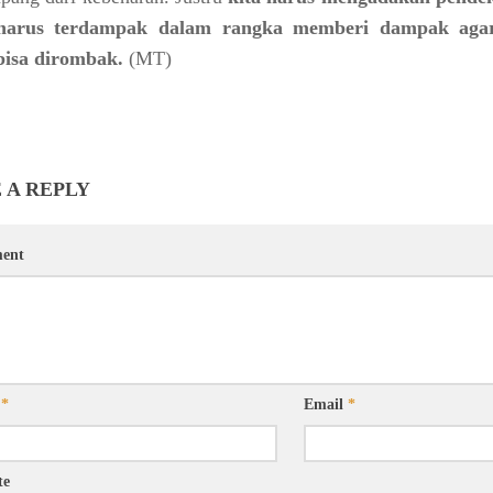
harus terdampak dalam rangka memberi dampak aga
bisa dirombak.
(MT)
 A REPLY
ent
e
*
Email
*
te