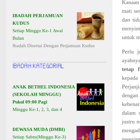
Kanaan 
mati se
IBADAH PERJAMUAN
dan tid
KUDUS
menyim
Setiap Minggu Ke-1 Awal
untuk 
Bulan
Ibadah Disertai Dengan Perjamuan Kudus
Perlu 
ayahnya
tetap 
kepada
Perjanj
ANAK BETHEL INDONESIA
(SEKOLAH MINGGU)
dengan
Pukul 09:00 Pagi
kebenar
Minggu Ke-1, 2, 3, dan 4
dalam s
justru 
DEWASA MUDA (DMBI)
mengada
Setiap Sabtu(Minggu Ke-3)
menyimp