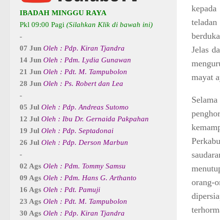
kepada 
IBADAH MINGGU RAYA
teladan
Pkl 09:00 Pagi
(Silahkan Klik di bawah ini)
berduka
-
07 Jun
Oleh : Pdp. Kiran Tjandra
Jelas d
14 Jun
Oleh : Pdm. Lydia Gunawan
menguru
21 Jun
Oleh : Pdt. M. Tampubolon
mayat a
28 Jun
Oleh : Ps. Robert dan Lea
-
Selama 
05 Jul
Oleh : Pdp. Andreas Sutomo
penghor
12 Jul
Oleh : Ibu Dr. Gernaida Pakpahan
kemampu
19 Jul
Oleh : Pdp. Septadonai
Perkab
26 Jul
Oleh : Pdp. Derson Marbun
saudar
-
02 Ags
Oleh : Pdm. Tommy Samsu
menutup
09 Ags
Oleh : Pdm. Hans G. Arthanto
orang-
16 Ags
Oleh : Pdt. Pamuji
dipersi
23 Ags
Oleh : Pdt. M. Tampubolon
terhorm
30 Ags
Oleh : Pdp. Kiran Tjandra