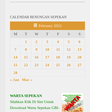
CALENDAR RENUNGAN SEPEKAN
February 2022
M
T
W
T
F
S
S
1
2
3
4
5
6
7
8
9
10
11
12
13
14
15
16
17
18
19
20
21
22
23
24
25
26
27
28
« Jan
Mar »
WARTA SEPEKAN
Silahkan Klik Di Sini Untuk
Download Warta Sepekan GBI-