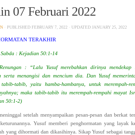
in 07 Februari 2022
IN
· PUBLISHED
FEBRUARY 7, 2022
· UPDATED
JANUARY 25, 2022
HORMATAN TERAKHIR
Sabda : Kejadian 50:1-14
Renungan : “Lalu Yusuf merebahkan dirinya mendekap
a serta menangisi dan mencium dia. Dan Yusuf memerint
 tabib-tabib, yaitu hamba-hambanya, untuk merempah-re
yahnya; maka tabib-tabib itu merempah-rempahi mayat Isr
an 50:1-2)
eninggal setelah menyampaikan pesan-pesan dan berkat ter
 keturunannya. Yusuf memberi penghormatan yang layak k
ah yang dihormati dan dikasihinya. Sikap Yusuf sebagai tang