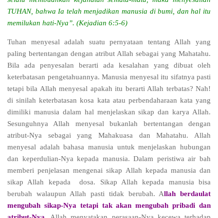
TUHAN, bahwa Ia telah menjadikan manusia di bumi, dan hal itu
memilukan hati-Nya”. (Kejadian 6:5-6)
Tuhan menyesal adalah suatu pernyataan tentang Allah yang
paling bertentangan dengan atribut Allah sebagai yang Mahatahu.
Bila ada penyesalan berarti ada kesalahan yang dibuat oleh
keterbatasan pengetahuannya. Manusia menyesal itu sifatnya pasti
tetapi bila Allah menyesal apakah itu berarti Allah terbatas? Nah!
di sinilah keterbatasan kosa kata atau perbendaharaan kata yang
dimiliki manusia dalam hal menjelaskan sikap dan karya Allah.
Sesunguhnya Allah menyesal bukanlah bertentangan dengan
atribut-Nya sebagai yang Mahakuasa dan Mahatahu. Allah
menyesal adalah bahasa manusia untuk menjelaskan hubungan
dan keperdulian-Nya kepada manusia. Dalam peristiwa air bah
memberi penjelasan mengenai sikap Allah kepada manusia dan
sikap Allah kepada
dosa. Sikap Allah kepada manusia bisa
berubah walaupun Allah pasti tidak berubah. A
llah berdaulat
mengubah sikap-Nya tetapi tak akan mengubah pribadi dan
atribut-Nya
. Allah menyatakan perasaan-Nya kecewa terhadap