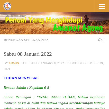
Skip to content
RENUNGAN SEPEKAN 2022
0
Sabtu 08 Januari 2022
BY
ADMIN
· PUBLISHED
JANUARY 8, 2022
· UPDATED
DECEMBER 29,
2021
TUHAN MENYESAL
Bacaan Sabda : Kejadian 6-8
Sabda Renungan :
“Ketika dilihat TUHAN, bahwa kejahatan
manusia besar di bumi dan bahwa segala kecenderungan hatinya
selalu membuahkan kejahatan semata-mata, maka menyesallah