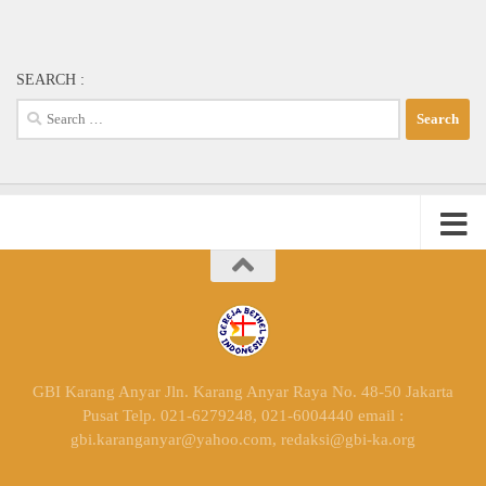
SEARCH :
Search
for:
GBI Karang Anyar Jln. Karang Anyar Raya No. 48-50 Jakarta
Pusat Telp. 021-6279248, 021-6004440 email :
gbi.karanganyar@yahoo.com, redaksi@gbi-ka.org