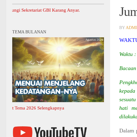
Jum
 Sekretariat GBI Karang Anyar.
BY
ADM
TEMA BULANAN
WAKTU
Waktu :
Bacaan 
Pengkho
kepada 
sesuat
hati m
 Tema 2026 Selengkapnya
dilakuk
Dalam p