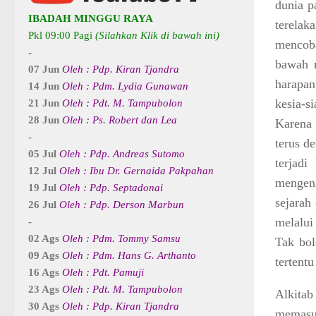
dunia 
IBADAH MINGGU RAYA
terelak
Pkl 09:00 Pagi
(Silahkan Klik di bawah ini)
mencoba
-
bawah m
07 Jun
Oleh : Pdp. Kiran Tjandra
harapan
14 Jun
Oleh : Pdm. Lydia Gunawan
kesia-s
21 Jun
Oleh : Pdt. M. Tampubolon
28 Jun
Oleh : Ps. Robert dan Lea
Karena 
-
terus d
05 Jul
Oleh : Pdp. Andreas Sutomo
terjad
12 Jul
Oleh : Ibu Dr. Gernaida Pakpahan
mengena
19 Jul
Oleh : Pdp. Septadonai
sejarah
26 Jul
Oleh : Pdp. Derson Marbun
melalui
-
02 Ags
Oleh : Pdm. Tommy Samsu
Tak bol
09 Ags
Oleh : Pdm. Hans G. Arthanto
tertent
16 Ags
Oleh : Pdt. Pamuji
23 Ags
Oleh : Pdt. M. Tampubolon
Alkita
30 Ags
Oleh : Pdp. Kiran Tjandra
memasuk