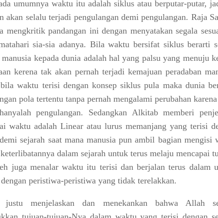
pada umumnya
waktu itu adalah siklus atau berputar-putar,
jad
an akan selalu terjadi pengulangan demi pengulangan. Raja S
 mengkritik pandangan ini dengan menyatakan segala sesua
atahari sia-sia adanya. Bila waktu bersifat siklus berarti 
 manusia kepada dunia adalah hal yang palsu yang menuju k
iaan kerena tak akan pernah terjadi kemajuan peradaban man
bila waktu terisi dengan konsep siklus pula maka dunia ber
engan pola tertentu tanpa pernah mengalami perubahan karena
i hanyalah pengulangan. Sedangkan
Alkitab memberi penje
i waktu adalah Linear atau lurus memanjang yang terisi d
demi sejarah
saat mana manusia pun ambil bagian mengisi 
 keterlibatannya dalam sejarah untuk terus melaju mencapai t
eh juga menalar waktu itu terisi dan berjalan terus dalam u
u dengan peristiwa-peristiwa yang tidak terelakkan.
b justu menjelaskan dan menekankan bahwa Allah se
kan tujuan-tujuan-Nya dalam waktu yang terisi dengan se