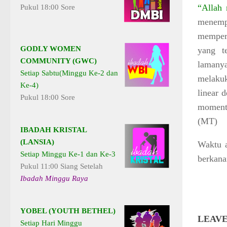
“Allah
Pukul 18:00 Sore
menemp
mempero
GODLY WOMEN
yang te
COMMUNITY (GWC)
lamany
Setiap Sabtu(Minggu Ke-2 dan
melak
Ke-4)
linear 
Pukul 18:00 Sore
moment
(MT)
IBADAH KRISTAL
(LANSIA)
Waktu a
Setiap Minggu Ke-1 dan Ke-3
berkana
Pukul 11:00 Siang Setelah
Ibadah Minggu Raya
YOBEL (YOUTH BETHEL)
LEAVE
Setiap Hari Minggu