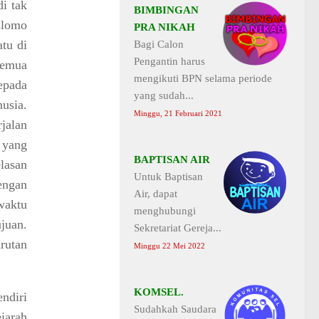
i tak
BIMBINGAN
alomo
PRA NIKAH
tu di
Bagi Calon
Pengantin harus
semua
mengikuti BPN selama periode
epada
yang sudah...
usia.
Minggu, 21 Februari 2021
jalan
 yang
BAPTISAN AIR
lasan
Untuk Baptisan
engan
Air, dapat
waktu
menghubungi
ujuan.
Sekretariat Gereja...
rutan
Minggu 22 Mei 2022
KOMSEL.
ndiri
Sudahkah Saudara
jarah