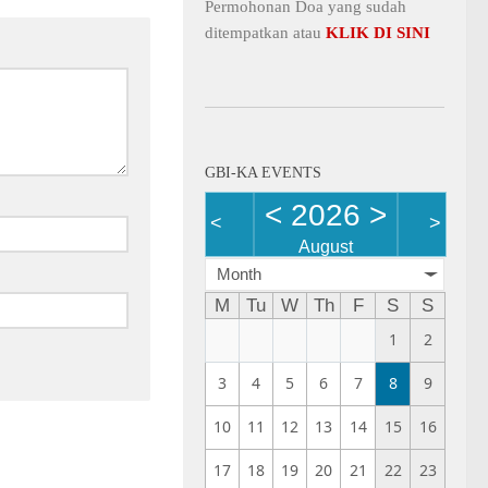
Permohonan Doa yang sudah
ditempatkan atau
KLIK DI SINI
GBI-KA EVENTS
<
2026
>
<
>
August
Month
M
Tu
W
Th
F
S
S
1
2
3
4
5
6
7
8
9
10
11
12
13
14
15
16
17
18
19
20
21
22
23