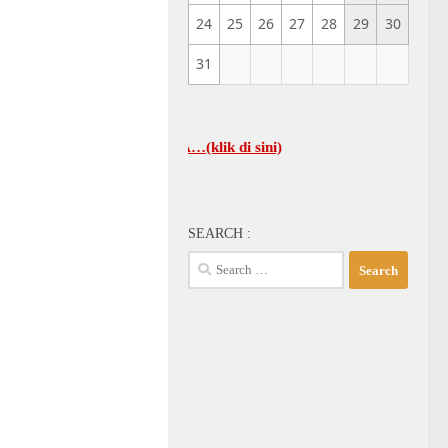
24
25
26
27
28
29
30
31
ELENGKAPNYA…(klik di sini)
SEARCH :
Search
for: