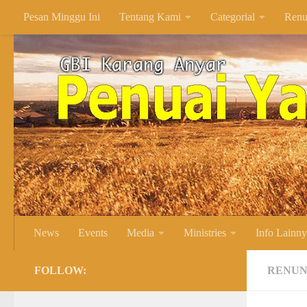
Pesan Minggu Ini
Tentang Kami
Categorial
Renu
Skip to content
News
Events
Media
Ministries
Info Lainn
FOLLOW:
RENUN