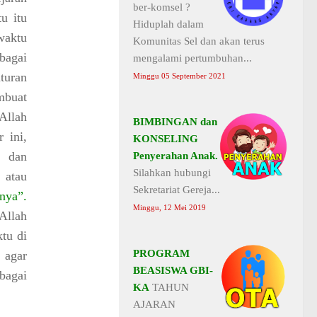
ber-komsel ?
u itu
Hiduplah dalam
waktu
Komunitas Sel dan akan terus
bagai
mengalami pertumbuhan...
turan
Minggu 05 September 2021
buat
Allah
BIMBINGAN dan
 ini,
KONSELING
i dan
Penyerahan Anak.
Silahkan hubungi
 atau
Sekretariat Gereja...
unya”
.
Minggu, 12 Mei 2019
Allah
tu di
PROGRAM
 agar
BEASISWA GBI-
bagai
KA
TAHUN
AJARAN