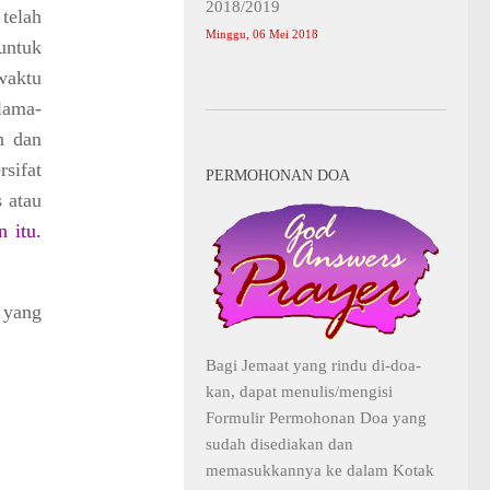
2018/2019
 telah
Minggu, 06 Mei 2018
untuk
 waktu
lama-
n dan
sifat
PERMOHONAN DOA
s atau
 itu.
 yang
Bagi Jemaat yang rindu di-doa-
kan, dapat menulis/mengisi
Formulir Permohonan Doa yang
sudah disediakan dan
memasukkannya ke dalam Kotak