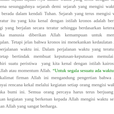
arena
sesungguhnya sejarah demi sejarah yang mengisi wakt
h berada dalam kendali Tuhan.
Sejarah yang terus mengisi 
ratur itu yang kita kenal dengan
istilah kronos
adalah ber
gi yang berjalan secara teratur sehingga berdasarkan ketera
aka manusia diberikan Allah kemampuan untuk mem
alan. Tetapi jelas bahwa kronos ini menekankan kedaulatan 
erjalanan waktu ini. Dalam perjalanan waktu yang teratur
tetap bertindak membuat keputusan-keputusan memula
iri suatu peristiwa
yang kita kenal dengan istilah kairos
llah atau momentum Allah.
“Untuk segala sesuatu ada wakt
kalimat firman Allah ini mengandung pengertian bahwa 
ai rencana kekal melalui kegiatan setiap orang mengisi wak
uka bumi ini. Semua orang percaya harus terus berjuang
an kegiatan yang berkenan kepada Allah mengisi waktu se
an Allah yang sangat berharga.