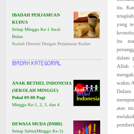
itu. K
IBADAH PERJAMUAN
tetapla
KUDUS
yang te
Setiap Minggu Ke-1 Awal
kronolo
Bulan
itu m
Ibadah Disertai Dengan Perjamuan Kudus
penangg
dalam p
Allah 
mengakh
waktu A
ANAK BETHEL INDONESIA
(SEKOLAH MINGGU)
Dalam 
Pukul 09:00 Pagi
mempuny
Minggu Ke-1, 2, 3, dan 4
atas m
melakuk
DEWASA MUDA (DMBI)
pemberi
Setiap Sabtu(Minggu Ke-3)