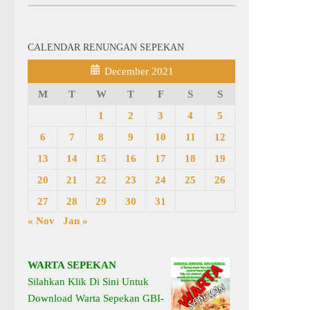
CALENDAR RENUNGAN SEPEKAN
December 2021
M
T
W
T
F
S
S
1
2
3
4
5
6
7
8
9
10
11
12
13
14
15
16
17
18
19
20
21
22
23
24
25
26
27
28
29
30
31
« Nov
Jan »
WARTA SEPEKAN
Silahkan Klik Di Sini Untuk
Download Warta Sepekan GBI-