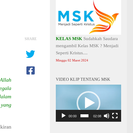
KELAS MSK
Sudahkah Saudara
SHARE
mengambil Kelas MSK ? Menjadi
Seperti Kristus....
Minggu 02 Maret 2024
Allah
VIDEO KLIP TENTANG MSK
egala
Video
Player
dalam
 yang
00:00
02:08
kiran