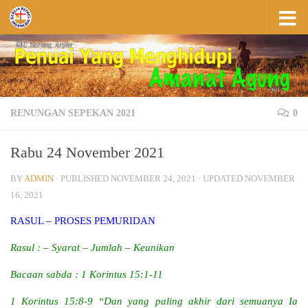
Skip to content
RENUNGAN SEPEKAN 2021
0
Rabu 24 November 2021
BY
ADMIN
· PUBLISHED
NOVEMBER 24, 2021
· UPDATED
NOVEMBER
16, 2021
RASUL – PROSES PEMURIDAN
Rasul : – Syarat – Jumlah – Keunikan
Bacaan sabda : 1 Korintus 15:1-11
1 Korintus 15:8-9 “Dan yang paling akhir dari semuanya Ia