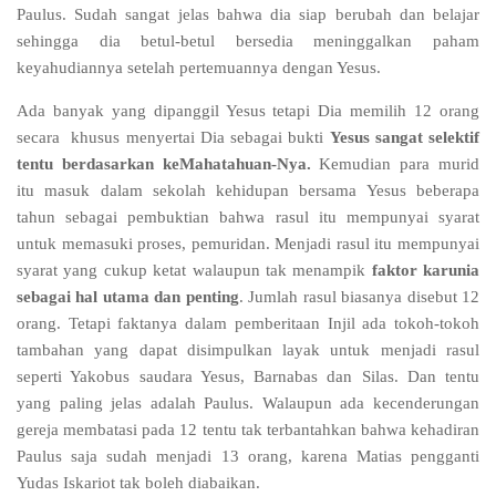
Paulus. Sudah sangat jelas bahwa dia siap berubah dan belajar
sehingga dia betul-betul bersedia meninggalkan paham
keyahudiannya setelah pertemuannya dengan Yesus.
Ada banyak yang dipanggil Yesus tetapi Dia memilih 12 orang
secara
khusus menyertai Dia sebagai bukti
Yesus sangat selektif
tentu berdasarkan keMahatahuan-Nya.
Kemudian para murid
itu masuk dalam sekolah kehidupan bersama Yesus beberapa
tahun sebagai pembuktian bahwa rasul itu mempunyai syarat
untuk memasuki proses, pemuridan. Menjadi rasul itu mempunyai
syarat yang cukup ketat walaupun tak menampik
faktor karunia
sebagai hal utama dan penting
. Jumlah rasul biasanya disebut 12
orang. Tetapi faktanya dalam pemberitaan Injil ada tokoh-tokoh
tambahan yang dapat disimpulkan layak untuk menjadi rasul
seperti Yakobus saudara Yesus, Barnabas dan Silas. Dan tentu
yang paling jelas adalah Paulus. Walaupun ada kecenderungan
gereja membatasi pada 12 tentu tak terbantahkan bahwa kehadiran
Paulus saja sudah menjadi 13 orang, karena Matias pengganti
Yudas Iskariot tak boleh diabaikan.