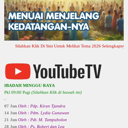
Silahkan Klik Di Sini Untuk Melihat Tema 2026 Selengkapnya
IBADAH MINGGU RAYA
Pkl 09:00 Pagi
(Silahkan Klik di bawah ini)
-
07 Jun
Oleh : Pdp. Kiran Tjandra
14 Jun
Oleh : Pdm. Lydia Gunawan
21 Jun
Oleh : Pdt. M. Tampubolon
28 Jun
Oleh : Ps. Robert dan Lea