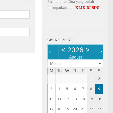
Permohonan Doa yang sudah
ditempatkan atau
KLIK DI SINI
GBI-KA EVENTS
<
2026
>
<
>
August
Month
M
Tu
W
Th
F
S
S
1
2
3
4
5
6
7
8
9
10
11
12
13
14
15
16
17
18
19
20
21
22
23