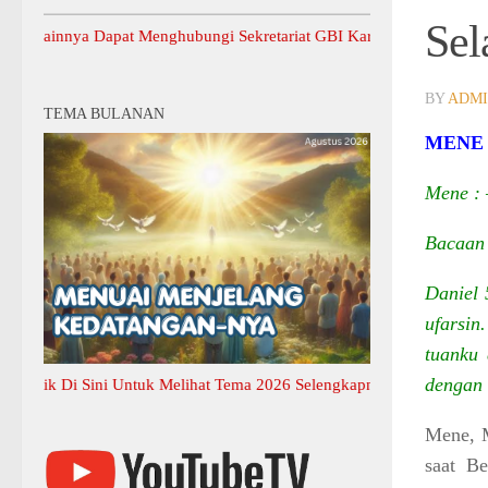
Sel
nnya Dapat Menghubungi Sekretariat GBI Karang Anyar.
BY
ADM
TEMA BULANAN
MENE
Mene :
Bacaan 
Daniel 
ufarsi
tuanku 
dengan 
 Di Sini Untuk Melihat Tema 2026 Selengkapnya
Mene, M
saat Be