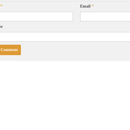
e
*
Email
*
te