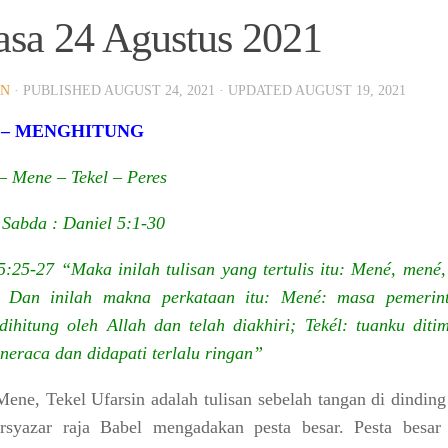
asa 24 Agustus 2021
IN
· PUBLISHED
AUGUST 24, 2021
· UPDATED
AUGUST 19, 2021
 – MENGHITUNG
 – Mene
– Tekel
– Peres
Sabda : Daniel 5:1-30
5:25-27 “Maka inilah tulisan yang tertulis itu: Mené, mené,
n. Dan inilah makna perkataan itu: Mené: masa pemerin
dihitung oleh Allah dan telah diakhiri; Tekél: tuanku diti
neraca dan didapati terlalu ringan”
ene, Tekel Ufarsin
adalah tulisan sebelah tangan di dindin
rsyazar raja Babel mengadakan pesta besar. Pesta besar