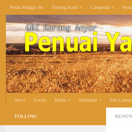
Pesan Minggu Ini
Tentang Kami
Categorial
Renu
Skip to content
News
Events
Media
Ministries
Info Lainn
FOLLOW:
RENUN