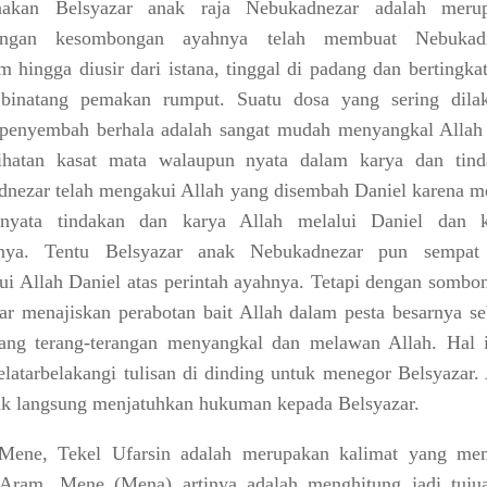
anakan Belsyazar anak raja Nebukadnezar adalah meru
angan kesombongan ayahnya telah membuat Nebukad
m hingga diusir dari istana, tinggal di padang dan bertingka
i binatang pemakan rumput. Suatu dosa yang sering dila
penyembah berhala adalah sangat mudah menyangkal Allah
lihatan kasat mata walaupun nyata dalam karya dan tind
nezar telah mengakui Allah yang disembah Daniel karena me
 nyata tindakan dan karya Allah melalui Daniel dan k
tnya. Tentu Belsyazar anak Nebukadnezar pun sempat
i Allah Daniel atas perintah ayahnya. Tetapi dengan sombo
ar menajiskan perabotan bait Allah dalam pesta besarnya se
ang terang-terangan menyangkal dan melawan Allah. Hal i
latarbelakangi tulisan di dinding untuk menegor Belsyazar. 
ak langsung menjatuhkan hukuman kepada Belsyazar.
Mene, Tekel Ufarsin
adalah merupakan kalimat yang me
 Aram
.
Mene (Mena) artinya adalah menghitung
jadi tuju