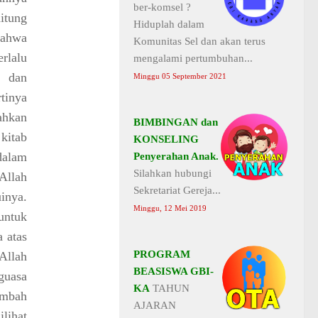
ber-komsel ?
itung
Hiduplah dalam
bahwa
Komunitas Sel dan akan terus
rlalu
mengalami pertumbuhan...
 dan
Minggu 05 September 2021
rtinya
ahkan
BIMBINGAN dan
kitab
KONSELING
dalam
Penyerahan Anak.
Silahkan hubungi
Allah
Sekretariat Gereja...
inya.
Minggu, 12 Mei 2019
untuk
 atas
PROGRAM
Allah
BEASISWA GBI-
guasa
KA
TAHUN
embah
AJARAN
lihat