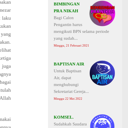
pakan
BIMBINGAN
nezar
PRA NIKAH
t laku
Bagi Calon
Pengantin harus
kukan
mengikuti BPN selama periode
 yang
yang sudah...
akan.
Minggu, 21 Februari 2021
lihat
etiga
BAPTISAN AIR
 juga
Untuk Baptisan
ngnya
Air, dapat
bagai
menghubungi
tulah
Sekretariat Gereja...
Allah
Minggu 22 Mei 2022
KOMSEL.
makai
Sudahkah Saudara
annya