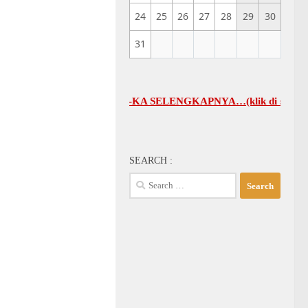
24
25
26
27
28
29
30
31
DWAL UMUM GBI-KA SELENGKAPNYA…(klik di sini)
SEARCH :
Search
for: