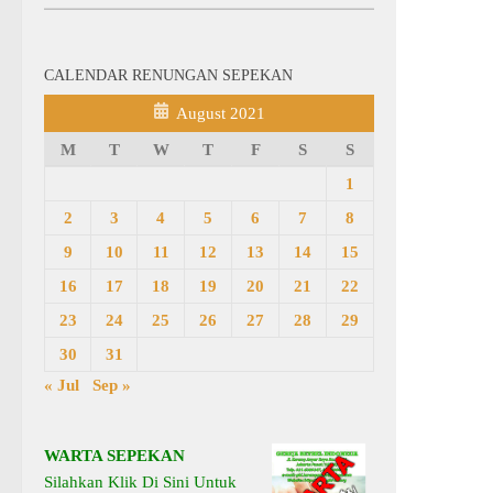
CALENDAR RENUNGAN SEPEKAN
August 2021
M
T
W
T
F
S
S
1
2
3
4
5
6
7
8
9
10
11
12
13
14
15
16
17
18
19
20
21
22
23
24
25
26
27
28
29
30
31
« Jul
Sep »
WARTA SEPEKAN
Silahkan Klik Di Sini Untuk