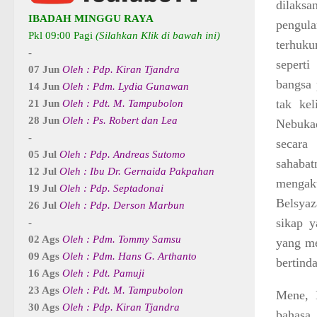
dilaks
IBADAH MINGGU RAYA
pengul
Pkl 09:00 Pagi
(Silahkan Klik di bawah ini)
terhuku
-
sepert
07 Jun
Oleh : Pdp. Kiran Tjandra
bangsa 
14 Jun
Oleh : Pdm. Lydia Gunawan
tak ke
21 Jun
Oleh : Pdt. M. Tampubolon
28 Jun
Oleh : Ps. Robert dan Lea
Nebukad
-
secara
05 Jul
Oleh : Pdp. Andreas Sutomo
sahaba
12 Jul
Oleh : Ibu Dr. Gernaida Pakpahan
mengaku
19 Jul
Oleh : Pdp. Septadonai
Belsyaz
26 Jul
Oleh : Pdp. Derson Marbun
sikap y
-
02 Ags
Oleh : Pdm. Tommy Samsu
yang me
09 Ags
Oleh : Pdm. Hans G. Arthanto
bertind
16 Ags
Oleh : Pdt. Pamuji
23 Ags
Oleh : Pdt. M. Tampubolon
Mene, 
30 Ags
Oleh : Pdp. Kiran Tjandra
bahasa