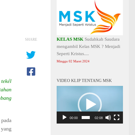
KELAS MSK
Sudahkah Saudara
SHARE
mengambil Kelas MSK ? Menjadi
Seperti Kristus....
Minggu 02 Maret 2024
 tekél
VIDEO KLIP TENTANG MSK
tahan
Video
Player
mbang
00:00
02:08
g pada
 yang