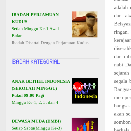
adalah 
IBADAH PERJAMUAN
dan ak
KUDUS
Belsyaz
Setiap Minggu Ke-1 Awal
ringan
Bulan
keraja
Ibadah Disertai Dengan Perjamuan Kudus
diserah
dan dib
nabi Da
sejarah
segala 
ANAK BETHEL INDONESIA
(SEKOLAH MINGGU)
Bangsa
Pukul 09:00 Pagi
memperc
Minggu Ke-1, 2, 3, dan 4
bangsa
akan s
DEWASA MUDA (DMBI)
sombon
Setiap Sabtu(Minggu Ke-3)
berhal