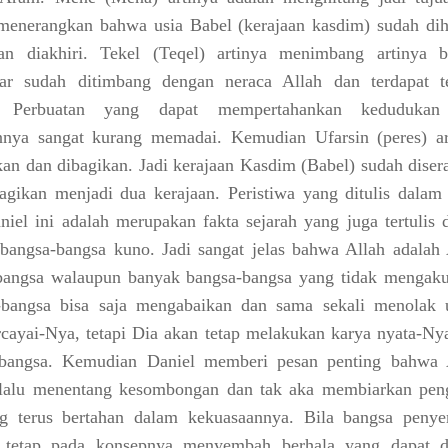
menerangkan bahwa usia Babel (kerajaan kasdim) sudah dih
an diakhiri.
Tekel (Teqel) artinya menimbang
artinya 
ar sudah ditimbang dengan neraca Allah dan terdapat te
. Perbuatan yang dapat mempertahankan kedudukan
annya sangat kurang memadai. Kemudian
Ufarsin (peres) a
kan dan dibagikan.
Jadi kerajaan Kasdim (Babel) sudah diser
agikan menjadi dua kerajaan. Peristiwa yang ditulis dalam 
niel ini adalah merupakan fakta sejarah yang juga tertulis 
 bangsa-bangsa kuno. Jadi sangat jelas bahwa Allah adalah 
bangsa walaupun banyak bangsa-bangsa yang tidak mengaku
-bangsa bisa saja mengabaikan dan sama sekali menolak 
ayai-Nya, tetapi Dia akan tetap melakukan karya nyata-Nya
-bangsa. Kemudian Daniel memberi pesan penting bahwa 
elalu menentang kesombongan dan tak aka membiarkan pen
g terus bertahan dalam kekuasaannya. Bila bangsa peny
a tetap pada konsepnya menyembah berhala yang dapat di