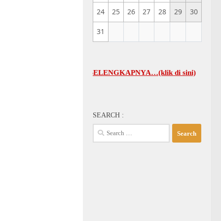
24
25
26
27
28
29
30
31
UMUM GBI-KA SELENGKAPNYA…(klik di sini)
SEARCH :
Search
for: