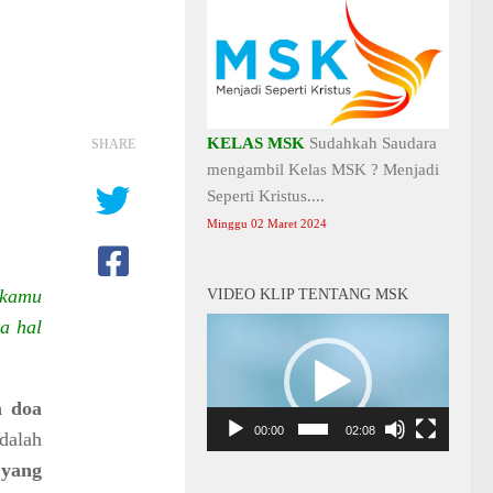
KELAS MSK
Sudahkah Saudara
SHARE
mengambil Kelas MSK ? Menjadi
Seperti Kristus....
Minggu 02 Maret 2024
 kamu
VIDEO KLIP TENTANG MSK
a hal
Video
Player
n doa
00:00
02:08
dalah
 yang