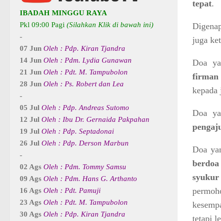
tepat
.
IBADAH MINGGU RAYA
Pkl 09:00 Pagi
(Silahkan Klik di bawah ini)
Digenap
-
juga ke
07 Jun
Oleh : Pdp. Kiran Tjandra
14 Jun
Oleh : Pdm. Lydia Gunawan
Doa ya
21 Jun
Oleh : Pdt. M. Tampubolon
firman
28 Jun
Oleh : Ps. Robert dan Lea
kepada 
-
05 Jul
Oleh : Pdp. Andreas Sutomo
Doa ya
12 Jul
Oleh : Ibu Dr. Gernaida Pakpahan
pengaj
19 Jul
Oleh : Pdp. Septadonai
26 Jul
Oleh : Pdp. Derson Marbun
Doa ya
-
berdoa
02 Ags
Oleh : Pdm. Tommy Samsu
syukur
09 Ags
Oleh : Pdm. Hans G. Arthanto
permoh
16 Ags
Oleh : Pdt. Pamuji
23 Ags
Oleh : Pdt. M. Tampubolon
kesempa
30 Ags
Oleh : Pdp. Kiran Tjandra
tetapi 