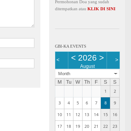
Permohonan Doa yang sudah
ditempatkan atau
KLIK DI SINI
GBI-KA EVENTS
<
2026
>
<
>
August
Month
M
Tu
W
Th
F
S
S
1
2
3
4
5
6
7
8
9
10
11
12
13
14
15
16
17
18
19
20
21
22
23