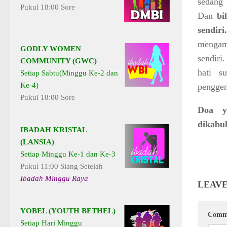
sedang
Pukul 18:00 Sore
Dan
bi
sendiri.
mengamp
GODLY WOMEN
sendiri
COMMUNITY (GWC)
hati s
Setiap Sabtu(Minggu Ke-2 dan
Ke-4)
penggen
Pukul 18:00 Sore
Doa y
dikabu
IBADAH KRISTAL
(LANSIA)
Setiap Minggu Ke-1 dan Ke-3
Pukul 11:00 Siang Setelah
Ibadah Minggu Raya
LEAVE
YOBEL (YOUTH BETHEL)
Comm
Setiap Hari Minggu