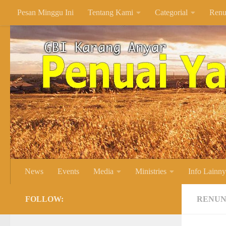
Pesan Minggu Ini
Tentang Kami
Categorial
Renu
Skip to content
News
Events
Media
Ministries
Info Lainn
FOLLOW:
RENUN