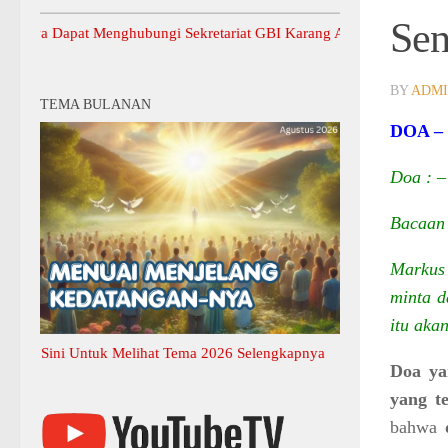
Sen
apat Menghubungi Sekretariat GBI Karang Anyar.
BY
ADM
TEMA BULANAN
DOA –
Doa : –
Bacaan 
Markus
minta d
itu aka
ni Untuk Melihat Tema 2026 Selengkapnya
Doa ya
yang t
bahwa