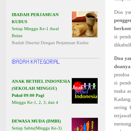
Doa ya
IBADAH PERJAMUAN
pengg
KUDUS
berkom
Setiap Minggu Ke-1 Awal
Bulan
si pend
Ibadah Disertai Dengan Perjamuan Kudus
dikabul
Doa ya
doanya
pendoa 
ANAK BETHEL INDONESIA
si pend
(SEKOLAH MINGGU)
maka ad
Pukul 09:00 Pagi
Kadang-
Minggu Ke-1, 2, 3, dan 4
sering 
terjawa
DEWASA MUDA (DMBI)
menungg
Setiap Sabtu(Minggu Ke-3)