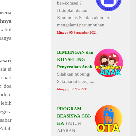
ber-komsel ?
Hiduplah dalam
arena
Komunitas Sel dan akan terus
hnya
mengalami pertumbuhan...
kabul
Minggu 05 September 2021
oanya
BIMBINGAN dan
KONSELING
asari
Penyerahan Anak.
ia si
Silahkan hubungi
m hati
Sekretariat Gereja...
n doa
Minggu, 12 Mei 2019
ndoa.
lebih
PROGRAM
egera
BEASISWA GBI-
sabar
KA
TAHUN
Allah
AJARAN