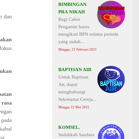
BIMBINGAN
PRA NIKAH
h dan
Bagi Calon
Pengantin harus
mengikuti BPN selama periode
 akan
yang sudah...
fokus
Minggu, 21 Februari 2021
BAPTISAN AIR
bukan
Untuk Baptisan
Air, dapat
menghubungi
patan
Sekretariat Gereja...
 rasa
Minggu 22 Mei 2022
engan
 pada
KOMSEL.
rkabul
Sudahkah Saudara
oa.