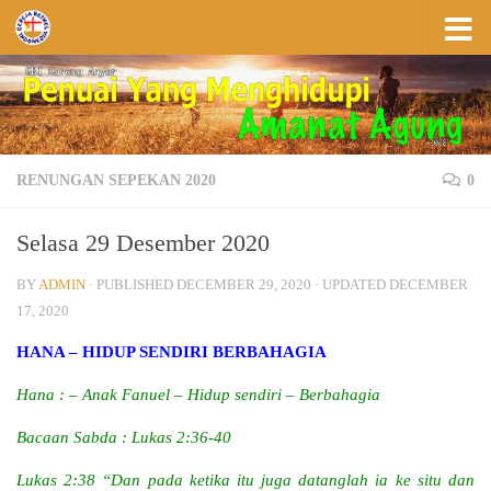
Skip to content
RENUNGAN SEPEKAN 2020
0
Selasa 29 Desember 2020
BY
ADMIN
· PUBLISHED
DECEMBER 29, 2020
· UPDATED
DECEMBER
17, 2020
HANA – HIDUP SENDIRI BERBAHAGIA
Hana : – Anak Fanuel – Hidup sendiri – Berbahagia
Bacaan Sabda : Lukas 2:36-40
Lukas 2:38 “Dan pada ketika itu juga datanglah ia ke situ dan