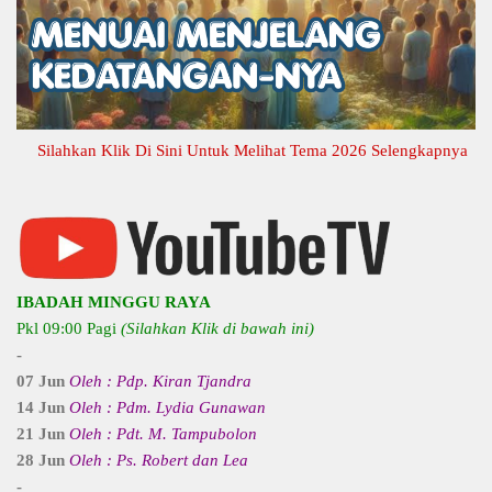
ilahkan Klik Di Sini Untuk Melihat Tema 2026 Selengkapnya
IBADAH MINGGU RAYA
Pkl 09:00 Pagi
(Silahkan Klik di bawah ini)
-
07 Jun
Oleh : Pdp. Kiran Tjandra
14 Jun
Oleh : Pdm. Lydia Gunawan
21 Jun
Oleh : Pdt. M. Tampubolon
28 Jun
Oleh : Ps. Robert dan Lea
-