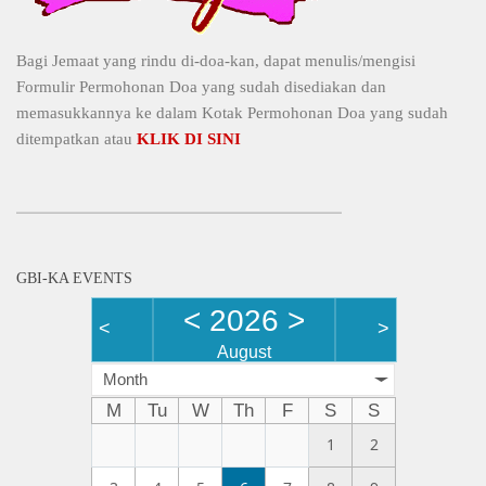
Bagi Jemaat yang rindu di-doa-kan, dapat menulis/mengisi
Formulir Permohonan Doa yang sudah disediakan dan
memasukkannya ke dalam Kotak Permohonan Doa yang sudah
ditempatkan atau
KLIK DI SINI
GBI-KA EVENTS
<
2026
>
<
>
August
Month
M
Tu
W
Th
F
S
S
1
2