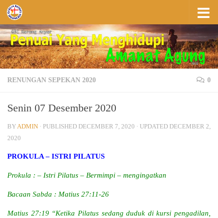
Skip to content
RENUNGAN SEPEKAN 2020
0
Senin 07 Desember 2020
BY
ADMIN
· PUBLISHED
DECEMBER 7, 2020
· UPDATED
DECEMBER 2,
2020
PROKULA – ISTRI PILATUS
Prokula : – Istri Pilatus – Bermimpi – mengingatkan
Bacaan Sabda : Matius 27:11-26
Matius 27:19 “Ketika Pilatus sedang duduk di kursi pengadilan,