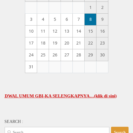
1
2
3
4
5
6
7
8
9
10
11
12
13
14
15
16
17
18
19
20
21
22
23
24
25
26
27
28
29
30
31
L UMUM GBI-KA SELENGKAPNYA…(klik di sini)
SEARCH :
Search